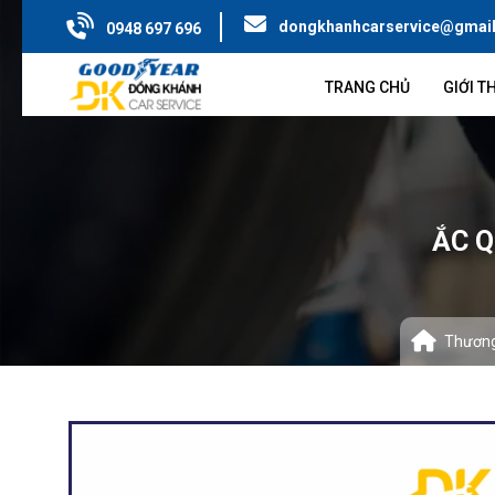
dongkhanhcarservice@gmai
0948 697 696
TRANG CHỦ
GIỚI T
ẮC Q
Thương