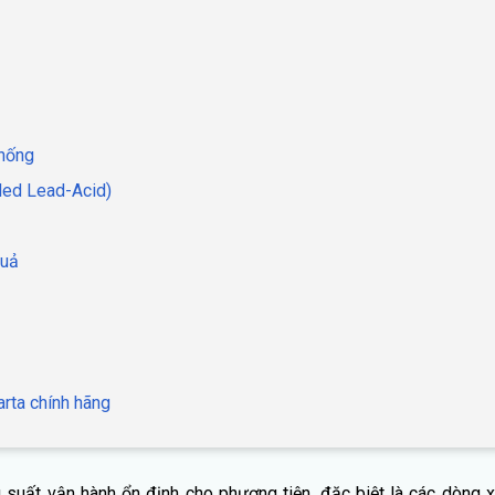
thống
ded Lead-Acid)
quả
rta chính hãng
 suất vận hành ổn định cho phương tiện, đặc biệt là các dòng xe