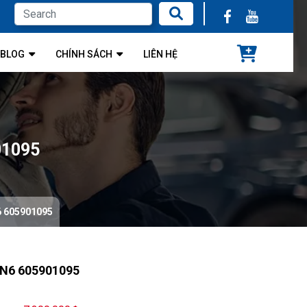
BLOG
CHÍNH SÁCH
LIÊN HỆ
01095
n6 605901095
LN6 605901095