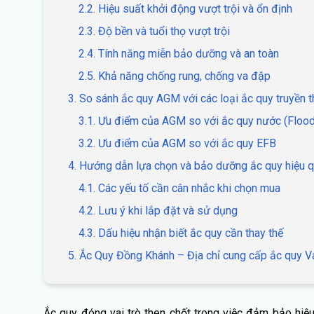
2.2. Hiệu suất khởi động vượt trội và ổn định
2.3. Độ bền và tuổi thọ vượt trội
2.4. Tính năng miễn bảo dưỡng và an toàn
2.5. Khả năng chống rung, chống va đập
3. So sánh ắc quy AGM với các loại ắc quy truyền 
3.1. Ưu điểm của AGM so với ắc quy nước (Floo
3.2. Ưu điểm của AGM so với ắc quy EFB
4. Hướng dẫn lựa chọn và bảo dưỡng ắc quy hiệu 
4.1. Các yếu tố cần cân nhắc khi chọn mua
4.2. Lưu ý khi lắp đặt và sử dụng
4.3. Dấu hiệu nhận biết ắc quy cần thay thế
5. Ắc Quy Đồng Khánh – Địa chỉ cung cấp ắc quy Va
Ắc quy đóng vai trò then chốt trong việc đảm bảo hiệu