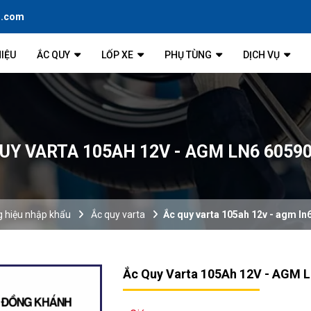
l.com
HIỆU
ẮC QUY
LỐP XE
PHỤ TÙNG
DỊCH VỤ
UY VARTA 105AH 12V - AGM LN6 6059
 hiệu nhập khẩu
Ắc quy varta
Ắc quy varta 105ah 12v - agm l
Ắc Quy Varta 105Ah 12V - AGM 