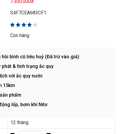
7.300.000đ
S4F7CEA683CF1
Còn hàng
i bình cũ tiêu huỷ (Đã trừ vào giá)
 phát & tình trạng ắc quy
ịch với ắc quy nước
ến 15km
 sản phẩm
ộng lốp, bơm khí Nitơ
12 tháng