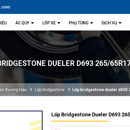
l.com
HIỆU
ẮC QUY
LỐP XE
PHỤ TÙNG
DỊCH VỤ
BRIDGESTONE DUELER D693 265/65R17
eo thương hiệu
Lốp bridgestone
Lốp bridgestone dueler d693 
Lốp Bridgestone Dueler D693 26