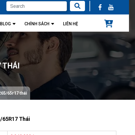
BLOG
CHÍNH SÁCH
LIÊN HỆ
 THÁI
265/65r17 thái
5/65R17 Thái