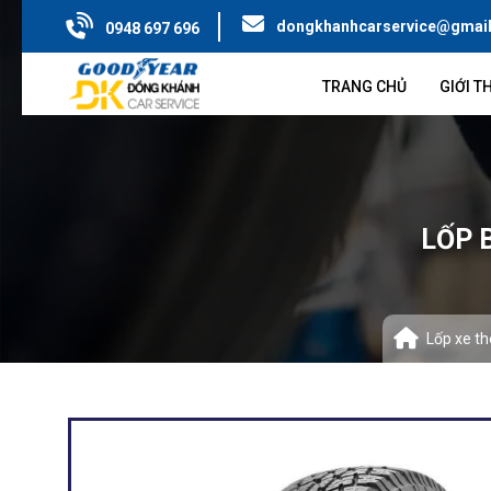
dongkhanhcarservice@gmai
0948 697 696
TRANG CHỦ
GIỚI T
LỐP 
Lốp xe th