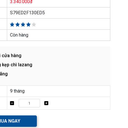
3.340.000đ
S79ED2F130ED5
Còn hàng
i cửa hàng
 kẹp chì lazang
hãng
9 tháng
UA NGAY