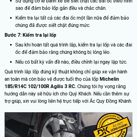
Sử dụng cờ lê bánh xe để siết chặt các đai ốc theo hình
sao để đảm bảo lốp gắn đều và chắc chắn.
Kiểm tra lại tất cả các đai ốc một lần nữa để đảm bảo
chúng đã được siết chặt đúng mức.
Bước 7: Kiểm tra lại lốp
Sau khi hoàn tất quá trình lắp, kiểm tra lại lốp và các đai
ốc để đảm bảo rằng chúng không bị lỏng lẻo.
Nếu có bất kỳ vấn đề nào, điều chỉnh lại ngay lập tức.
Quá trình lắp lốp đúng kỹ thuật không chỉ giúp xe vận hành
an toàn mà còn bảo vệ được tuổi thọ của lốp
Michelin
185/R14C 102/100R Agilis 3 RC.
Chúng tôi hy vọng rằng
hướng dẫn này sẽ hữu ích cho Quý Khách. Nếu cần thêm sự
trợ giúp, xin vui lòng liên hệ trực tiếp với Ắc Quy Đồng Khánh.