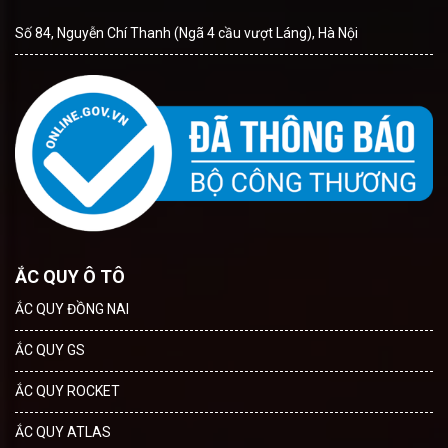
Số 84, Nguyễn Chí Thanh (Ngã 4 cầu vượt Láng), Hà Nội
ẮC QUY Ô TÔ
ẮC QUY ĐỒNG NAI
ẮC QUY GS
ẮC QUY ROCKET
ẮC QUY ATLAS