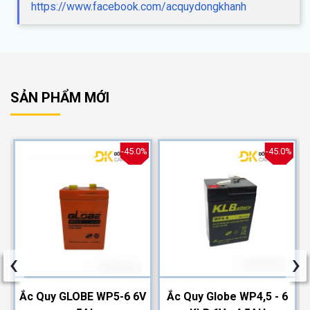
https://www.facebook.com/acquydongkhanh
SẢN PHẨM MỚI
%
-45.0%
-45.0%
‹
›
2
Ắc Quy GLOBE WP5-6 6V
Ắc Quy Globe WP4,5 - 6