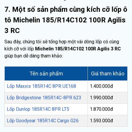
7. Một số sản phẩm cùng kích cỡ lốp ô
tô Michelin 185/R14C102 100R Agilis
3 RC
Sau đây, chúng tôi sẽ tổng hợp một vài dòng lốp có cùng
kích cỡ với lốp
Michelin 185/R14C102 100R Agilis 3 RC
giúp bạn dễ dàng tham khảo:
Tên sản phẩm
Giá tham khảo
Lốp Maxxis 185R14C 8PR UE168
1.400.000đ
Lốp Bridgestone 185R14C-8PR 623
1.990.000đ
Lốp Dunlop 185R14C 8PR LT5
1.870.000đ
Lốp Goodyear 185R14C Cargo G26
1.593.000đ