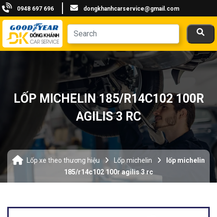
0948 697 696
dongkhanhcarservice@gmail.com
LỐP MICHELIN 185/R14C102 100R
AGILIS 3 RC
Lốp xe theo thương hiệu
Lốp michelin
lốp michelin
185/r14c102 100r agilis 3 rc