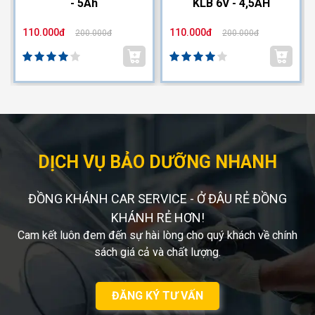
- 5Ah
KLB 6V - 4,5AH
110.000đ
110.000đ
200.000đ
200.000đ
DỊCH VỤ BẢO DƯỠNG NHANH
ĐỒNG KHÁNH CAR SERVICE - Ở ĐÂU RẺ ĐỒNG
KHÁNH RẺ HƠN!
Cam kết luôn đem đến sự hài lòng cho quý khách về chính
sách giá cả và chất lượng.
ĐĂNG KÝ TƯ VẤN