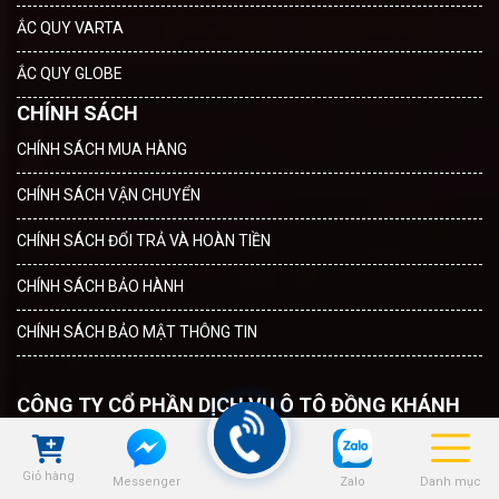
ẮC QUY VARTA
ẮC QUY GLOBE
CHÍNH SÁCH
CHÍNH SÁCH MUA HÀNG
CHÍNH SÁCH VẬN CHUYỂN
CHÍNH SÁCH ĐỔI TRẢ VÀ HOÀN TIỀN
CHÍNH SÁCH BẢO HÀNH
CHÍNH SÁCH BẢO MẬT THÔNG TIN
CÔNG TY CỔ PHẦN DỊCH VỤ Ô TÔ ĐỒNG KHÁNH
Mã Số Doanh Nghiệp: 0109639108
Giỏ hàng
Ngày cấp 19/5/2021 cấp tại Sở kế hoạch và đầu tư Thành Phố Hà
Zalo
Danh mục
Messenger