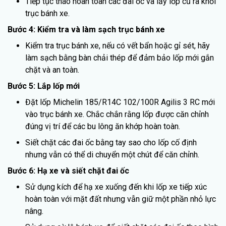
Tiếp tục tháo hoàn toàn các đai ốc và lấy lốp cũ ra khỏi
trục bánh xe.
Bước 4: Kiểm tra và làm sạch trục bánh xe
Kiểm tra trục bánh xe, nếu có vết bẩn hoặc gỉ sét, hãy
làm sạch bằng bàn chải thép để đảm bảo lốp mới gắn
chặt và an toàn.
Bước 5: Lắp lốp mới
Đặt lốp Michelin 185/R14C 102/100R Agilis 3 RC mới
vào trục bánh xe. Chắc chắn rằng lốp được căn chỉnh
đúng vị trí để các bu lông ăn khớp hoàn toàn.
Siết chặt các đai ốc bằng tay sao cho lốp cố định
nhưng vẫn có thể di chuyển một chút để căn chỉnh.
Bước 6: Hạ xe và siết chặt đai ốc
Sử dụng kích để hạ xe xuống đến khi lốp xe tiếp xúc
hoàn toàn với mặt đất nhưng vẫn giữ một phần nhỏ lực
nâng.