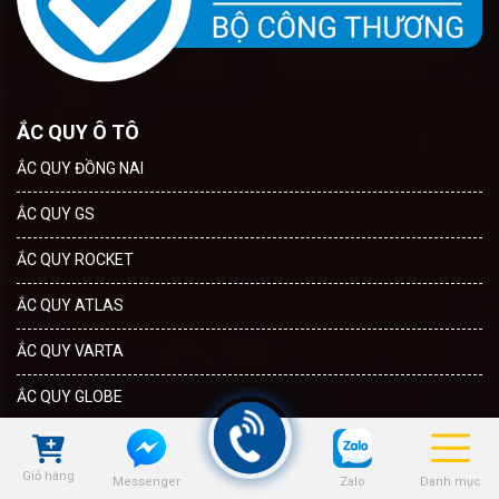
ẮC QUY Ô TÔ
ẮC QUY ĐỒNG NAI
ẮC QUY GS
ẮC QUY ROCKET
ẮC QUY ATLAS
ẮC QUY VARTA
ẮC QUY GLOBE
CHÍNH SÁCH
CHÍNH SÁCH MUA HÀNG
Giỏ hàng
Zalo
Danh mục
Messenger