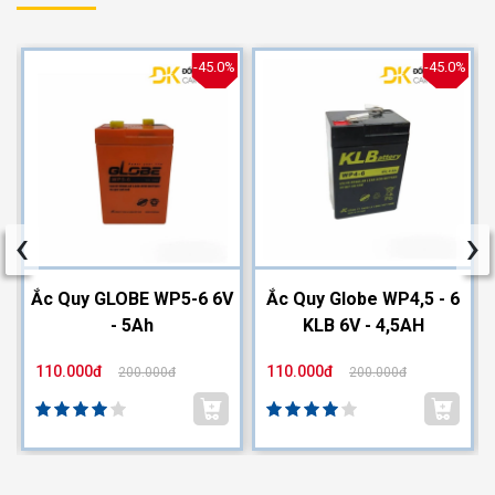
%
-45.0%
-45.0%
‹
›
2
Ắc Quy GLOBE WP5-6 6V
Ắc Quy Globe WP4,5 - 6
- 5Ah
KLB 6V - 4,5AH
110.000đ
110.000đ
200.000đ
200.000đ