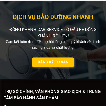
DỊCH VỤ BẢO DƯỠNG NHANH
ĐỒNG KHÁNH CAR SERVICE - Ở ĐÂU RẺ ĐỒNG
KHÁNH RẺ HƠN!
Cam kết luôn đem đến sự hài lòng cho quý khách về chính
sách giá cả và chất lượng.
ĐĂNG KÝ TƯ VẤN
TRỤ SỞ CHÍNH, VĂN PHÒNG GIAO DỊCH & TRUNG
TÂM BẢO HÀNH SẢN PHẨM