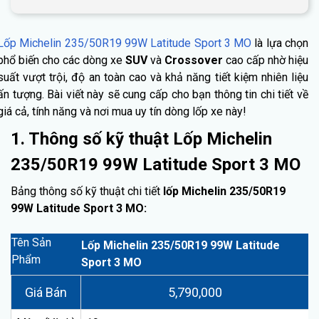
Lốp Michelin 235/50R19 99W Latitude Sport 3 MO
là lựa chọn
phổ biến cho các dòng xe
SUV
và
Crossover
cao cấp nhờ hiệu
suất vượt trội, độ an toàn cao và khả năng tiết kiệm nhiên liệu
ấn tượng. Bài viết này sẽ cung cấp cho bạn thông tin chi tiết về
giá cả, tính năng và nơi mua uy tín dòng lốp xe này!
1. Thông số kỹ thuật Lốp Michelin
235/50R19 99W Latitude Sport 3 MO
Bảng thông số kỹ thuật chi tiết
lốp Michelin 235/50R19
99W Latitude Sport 3 MO:
Tên Sản
Lốp Michelin 235/50R19 99W Latitude
Phẩm
Sport 3 MO
Giá Bán
5,790,000