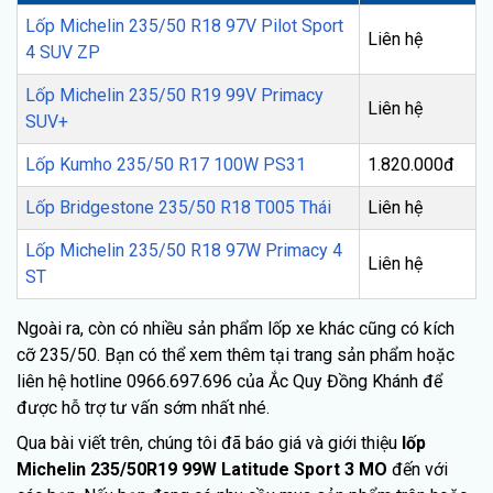
Lốp Michelin 235/50 R18 97V Pilot Sport
Liên hệ
4 SUV ZP
Lốp Michelin 235/50 R19 99V Primacy
Liên hệ
SUV+
Lốp Kumho 235/50 R17 100W PS31
1.820.000đ
Lốp Bridgestone 235/50 R18 T005 Thái
Liên hệ
Lốp Michelin 235/50 R18 97W Primacy 4
Liên hệ
ST
Ngoài ra, còn có nhiều sản phẩm lốp xe khác cũng có kích
cỡ 235/50. Bạn có thể xem thêm tại trang sản phẩm hoặc
liên hệ hotline 0966.697.696 của Ắc Quy Đồng Khánh để
được hỗ trợ tư vấn sớm nhất nhé.
Qua bài viết trên, chúng tôi đã báo giá và giới thiệu
lốp
Michelin 235/50R19 99W Latitude Sport 3 MO
đến với