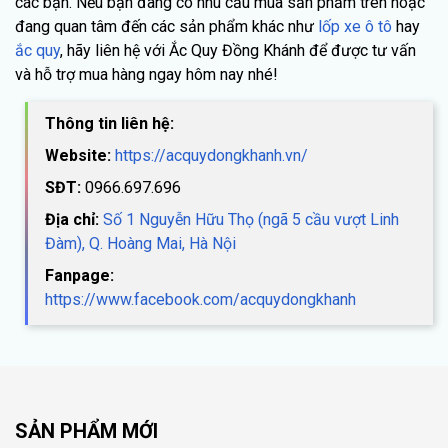
các bạn. Nếu bạn đang có nhu cầu mua sản phẩm trên hoặc
đang quan tâm đến các sản phẩm khác như
lốp xe ô tô
hay
ắc quy
, hãy liên hệ với Ắc Quy Đồng Khánh để được tư vấn
và hỗ trợ mua hàng ngay hôm nay nhé!
Thông tin liên hệ:
Website:
https://acquydongkhanh.vn/
SĐT:
0966.697.696
Địa chỉ:
Số 1 Nguyễn Hữu Thọ (ngã 5 cầu vượt Linh
Đàm), Q. Hoàng Mai, Hà Nội
Fanpage:
https://www.facebook.com/acquydongkhanh
SẢN PHẨM MỚI