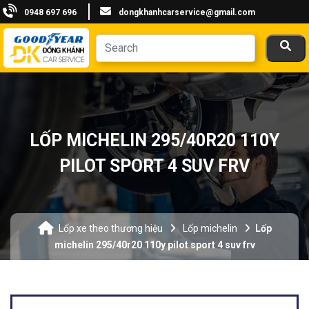
0948 697 696
dongkhanhcarservice@gmail.com
LỐP MICHELIN 295/40R20 110Y
PILOT SPORT 4 SUV FRV
Lốp xe theo thương hiệu
Lốp michelin
Lốp
michelin 295/40r20 110y pilot sport 4 suv frv