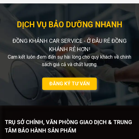
DỊCH VỤ BẢO DƯỠNG NHANH
ĐỒNG KHÁNH CAR SERVICE - Ở ĐÂU RẺ ĐỒNG
KHÁNH RẺ HƠN!
Cam kết luôn đem đến sự hài lòng cho quý khách về chính
sách giá cả và chất lượng.
ĐĂNG KÝ TƯ VẤN
TRỤ SỞ CHÍNH, VĂN PHÒNG GIAO DỊCH & TRUNG
TÂM BẢO HÀNH SẢN PHẨM