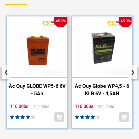
%
-45.0%
-45.0%
‹
›
2
Ắc Quy GLOBE WP5-6 6V
Ắc Quy Globe WP4,5 - 6
- 5Ah
KLB 6V - 4,5AH
110.000đ
110.000đ
200.000đ
200.000đ