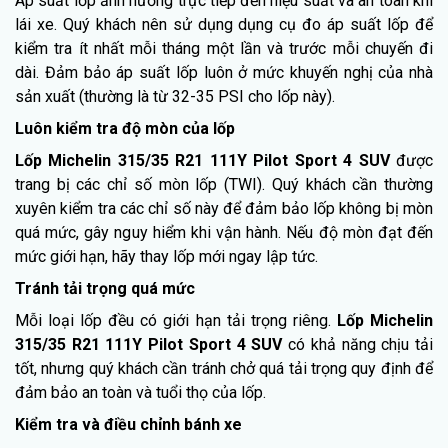
Áp suất lốp ảnh hưởng trực tiếp đến hiệu suất và an toàn khi
lái xe. Quý khách nên sử dụng dụng cụ đo áp suất lốp để
kiểm tra ít nhất mỗi tháng một lần và trước mỗi chuyến đi
dài. Đảm bảo áp suất lốp luôn ở mức khuyến nghị của nhà
sản xuất (thường là từ 32-35 PSI cho lốp này).
Luôn kiểm tra độ mòn của lốp
Lốp Michelin 315/35 R21 111Y Pilot Sport 4 SUV
được
trang bị các chỉ số mòn lốp (TWI). Quý khách cần thường
xuyên kiểm tra các chỉ số này để đảm bảo lốp không bị mòn
quá mức, gây nguy hiểm khi vận hành. Nếu độ mòn đạt đến
mức giới hạn, hãy thay lốp mới ngay lập tức.
Tránh tải trọng quá mức
Mỗi loại lốp đều có giới hạn tải trọng riêng.
Lốp Michelin
315/35 R21 111Y Pilot Sport 4 SUV
có khả năng chịu tải
tốt, nhưng quý khách cần tránh chở quá tải trọng quy định để
đảm bảo an toàn và tuổi thọ của lốp.
Kiểm tra và điều chỉnh bánh xe