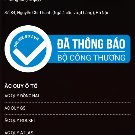
Số 84, Nguyễn Chí Thanh (Ngã 4 cầu vượt Láng), Hà Nội
ẮC QUY Ô TÔ
ẮC QUY ĐỒNG NAI
ẮC QUY GS
ẮC QUY ROCKET
ẮC QUY ATLAS