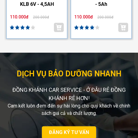
KLB 6V - 4,5AH
- 5Ah
110.000đ
110.000đ
200.000đ
200.000đ
DỊCH VỤ BẢO DƯỠNG NHANH
ĐỒNG KHÁNH CAR SERVICE - Ở ĐÂU RẺ ĐỒNG
KHÁNH RẺ HƠN!
Cam kết luôn đem đến sự hài lòng cho quý khách về chính
sách giá cả và chất lượng.
ĐĂNG KÝ TƯ VẤN