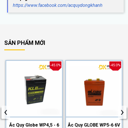
https://www.facebook.com/acquydongkhanh
SẢN PHẨM MỚI
%
-45.0%
-45.0%
‹
›
2
Ắc Quy Globe WP4,5 - 6
Ắc Quy GLOBE WP5-6 6V