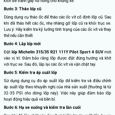
kích để tránh gây hư hỏng cho khung xe.
Bước 3: Tháo lốp cũ
Dùng dụng cụ tháo ốc để tháo các ốc vít cố định lốp cũ. Sau
khi đã tháo hết các ốc, nhẹ nhàng gỡ lốp cũ ra khỏi trục xe.
Lưu ý: Hãy kiểm tra kỹ lưỡng tình trạng của các ốc vít và thay
thế nếu cần thiết.
Bước 4: Lắp lốp mới
Đặt
lốp Michelin 315/35 R21 111Y Pilot Sport 4 SUV
mới
vào vị trí. Đảm bảo rằng lốp được đặt đúng hướng và khít
với trục xe. Sau đó, lắp lại các ốc vít và vặn chặt tay.
Bước 5: Kiểm tra áp suất lốp
Sử dụng dụng cụ đo áp suất lốp để kiểm tra và điều chỉnh
áp suất lốp theo khuyến nghị của nhà sản xuất (thường là từ
32-35 PSI cho dòng lốp này). Việc này giúp đảm bảo lốp
hoạt động hiệu quả và bền bỉ.
Bước 6: Hạ xe xuống và kiểm tra lần cuối