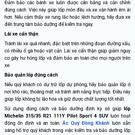
Đảm bảo các bánh xe luôn được cân bằng và căn chỉnh
đúng cách. Việc này giúp lốp mòn đều và xe vận hành êm ái
hơn. Nếu cảm thấy xe rung lắc hoặc lệch hướng, hãy đưa xe
đến trung tâm bảo dưỡng để kiểm tra ngay.
Lái xe cẩn thận
Tránh lái xe quá nhanh, đặc biệt trên những đoạn đường xấu,
có nhiều ổ gà hoặc vật cản. Lái xe cẩn thận giúp giảm nguy
cơ gây hư hỏng lốp và đảm bảo an toàn cho mọi người trên
xe.
Bảo quản lốp đúng cách
Nếu quý khách có dự trữ lốp dự phòng, hãy bảo quản lốp ở
nơi khô ráo, thoáng mát và tránh ánh nắng trực tiếp. Điều này
giúp lốp không bị lão hóa và giữ được chất lượng tốt nhất.
Sử dụng đúng cách và bảo dưỡng định kỳ sẽ giúp
lốp
Michelin 315/35 R21 111Y Pilot Sport 4 SUV
luôn hoạt
động ổn định và an toàn.
Ắc Quy Đồng Khánh
luôn sẵn
sàng hỗ trợ quý khách trong việc kiểm tra và bảo dưỡng lốp