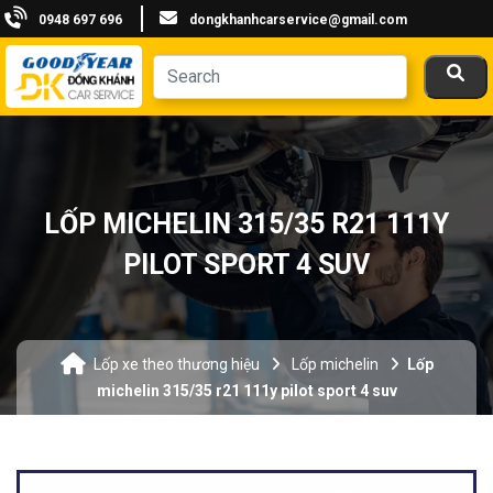
0948 697 696
dongkhanhcarservice@gmail.com
LỐP MICHELIN 315/35 R21 111Y
PILOT SPORT 4 SUV
Lốp xe theo thương hiệu
Lốp michelin
Lốp
michelin 315/35 r21 111y pilot sport 4 suv