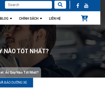
BLOG
CHÍNH SÁCH
LIÊN HỆ
UY NÀO TỐT NHẤT?
et: Ắc Quy Nào Tốt Nhất?
VÀ BẢO DƯỠNG XE