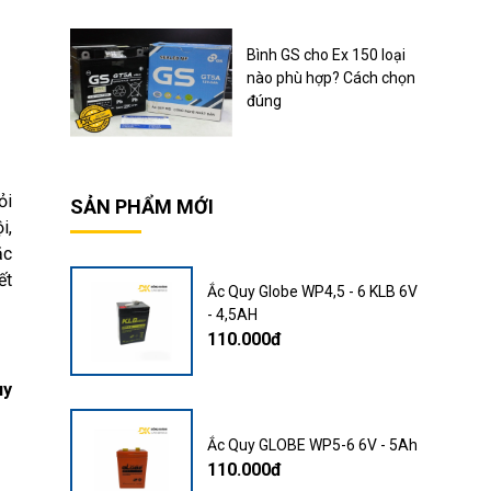
Bình GS cho Ex 150 loại
nào phù hợp? Cách chọn
đúng
ỏi
SẢN PHẨM MỚI
i,
ặc
ết
Ắc Quy Globe WP4,5 - 6 KLB 6V
- 4,5AH
110.000đ
uy
Ắc Quy GLOBE WP5-6 6V - 5Ah
110.000đ