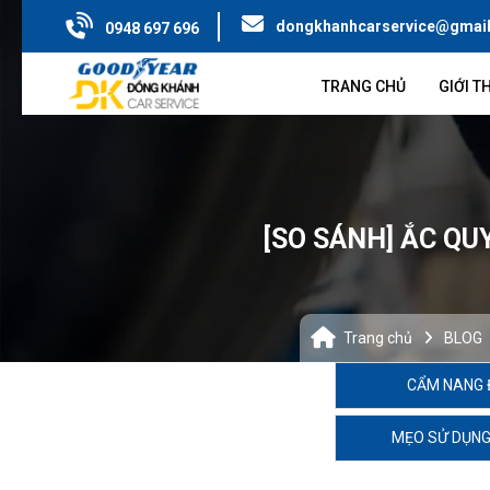
dongkhanhcarservice@gmai
0948 697 696
TRANG CHỦ
GIỚI T
[SO SÁNH] ẮC QU
Trang chủ
BLOG
CẨM NANG 
MẸO SỬ DỤNG