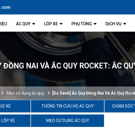
l.com
HIỆU
ẮC QUY
LỐP XE
PHỤ TÙNG
DỊCH VỤ
Y ĐỒNG NAI VÀ ẮC QUY ROCKET: ẮC Q
Mẹo sử dụng ắc quy
[So Sánh] Ắc Quy Đồng Nai Và Ắc Quy Rock
ĐỘ XE
THÔNG TIN CỨU HỘ ẮC QUY
CHĂM SÓC 
 LỐP XE
MẸO SỬ DỤNG ẮC QUY