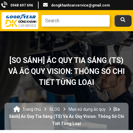
0948 697 696
dongkhanhcarservice@gmail.com
[SO SÁNH] ẮC QUY TIA SÁNG (TS)
VÀ ẮC QUY VISION: THÔNG SỐ CHI
TIẾT TỪNG LOẠI
Trang chủ
BLOG
Mẹo sử dụng ắc quy
[So
Sánh] Ắc Quy Tia Sáng (TS) Và Ắc Quy Vision: Thông Số Chi
Tiết Từng Loại