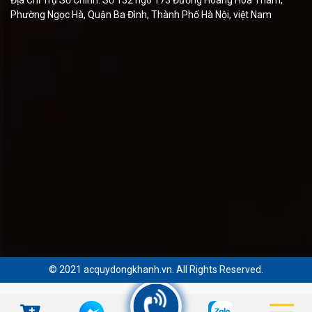
Địa Chỉ Trụ Sở Chính: Số 132 ngõ 173 Đường Hoàng Hoa Thám,
Phường Ngọc Hà, Quận Ba Đình, Thành Phố Hà Nội, việt Nam
© 2021 acquydongkhanh.vn. All Rights Reserved.