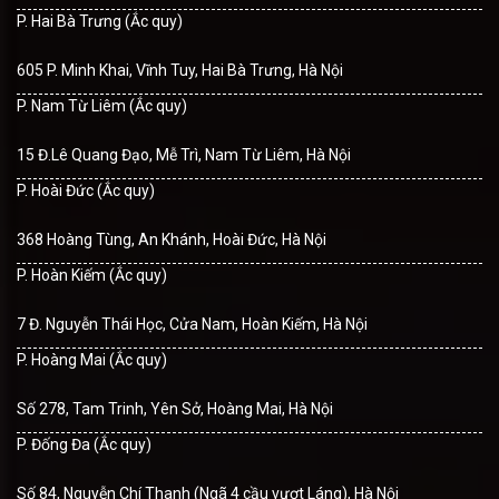
P. Hai Bà Trưng (Ắc quy)
605 P. Minh Khai, Vĩnh Tuy, Hai Bà Trưng, Hà Nội
P. Nam Từ Liêm (Ắc quy)
15 Đ.Lê Quang Đạo, Mễ Trì, Nam Từ Liêm, Hà Nội
P. Hoài Đức (Ắc quy)
368 Hoàng Tùng, An Khánh, Hoài Đức, Hà Nội
P. Hoàn Kiếm (Ắc quy)
7 Đ. Nguyễn Thái Học, Cửa Nam, Hoàn Kiếm, Hà Nội
P. Hoàng Mai (Ắc quy)
Số 278, Tam Trinh, Yên Sở, Hoàng Mai, Hà Nội
P. Đống Đa (Ắc quy)
Số 84, Nguyễn Chí Thanh (Ngã 4 cầu vượt Láng), Hà Nội