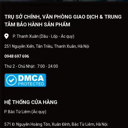
TRỤ SỞ CHÍNH, VĂN PHÒNG GIAO DỊCH & TRUNG
TÂM BẢO HÀNH SẢN PHẨM
P. Thanh Xuân (Dầu - Lốp - Ắc quy)
251 Nguyễn Xiển, Tân Triều, Thanh Xuân, Hà Nội
0948 697 696
Thứ 2 - Chủ Nhật : 7:00 - 24:00
HỆ THỐNG CỬA HÀNG
P. Bắc Từ Liêm (Ắc quy)
571 Đ. Nguyễn Hoàng Tôn, Xuân Đỉnh, Bắc Từ Liêm, Hà Nội.