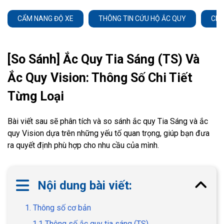
CẨM NANG ĐỘ XE
THÔNG TIN CỨU HỘ ẮC QUY
CHĂ
[So Sánh] Ắc Quy Tia Sáng (TS) Và
Ắc Quy Vision: Thông Số Chi Tiết
Từng Loại
Bài viết sau sẽ phân tích và so sánh ắc quy Tia Sáng và ắc
quy Vision dựa trên những yếu tố quan trọng, giúp bạn đưa
ra quyết định phù hợp cho nhu cầu của mình.
Nội dung bài viết:
1. Thông số cơ bản
1.1 Thông số ắc quy tia sáng (TS)