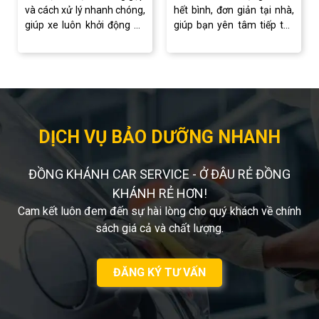
và cách xử lý nhanh chóng,
hết bình, đơn giản tại nhà,
giúp xe luôn khởi động ổn
giúp bạn yên tâm tiếp tục
định, vận hành an toàn.
hành trình mà không lo
gián đoạn.
DỊCH VỤ BẢO DƯỠNG NHANH
ĐỒNG KHÁNH CAR SERVICE - Ở ĐÂU RẺ ĐỒNG
KHÁNH RẺ HƠN!
Cam kết luôn đem đến sự hài lòng cho quý khách về chính
sách giá cả và chất lượng.
ĐĂNG KÝ TƯ VẤN