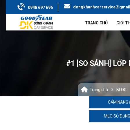
dongkhanhcarservice@gmai
0948 697 696
TRANG CHỦ
GIỚI T
#1 [SO SÁNH] LỐP
Trang chủ
BLOG
CẨM NANG 
MẸO SỬ DỤNG