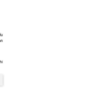
ếu
ạn
hi