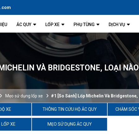
l.com
HIỆU
ẮC QUY
LỐP XE
PHỤ TÙNG
DỊCH VỤ
 MICHELIN VÀ BRIDGESTONE, LOẠI N
Mẹo sử dụng lốp xe
#1 [So Sánh] Lốp Michelin Và Bridgestone
ĐỘ XE
THÔNG TIN CỨU HỘ ẮC QUY
CHĂM SÓC 
 LỐP XE
MẸO SỬ DỤNG ẮC QUY