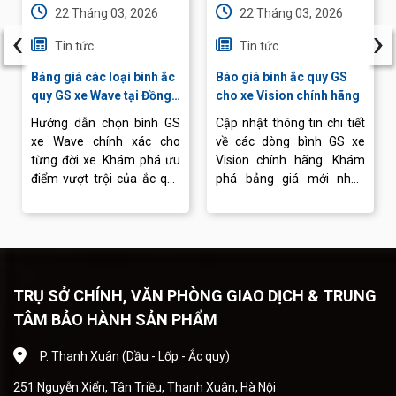
22 Tháng 03, 2026
22 Tháng 03, 2026
‹
›
Tin tức
Tin tức
Bảng giá các loại bình ắc
Báo giá bình ắc quy GS
quy GS xe Wave tại Đồng
cho xe Vision chính hãng
Khánh
Hướng dẫn chọn bình GS
Cập nhật thông tin chi tiết
xe Wave chính xác cho
về các dòng bình GS xe
từng đời xe. Khám phá ưu
Vision chính hãng. Khám
điểm vượt trội của ắc quy
phá bảng giá mới nhất,
GS và dịch vụ thay bình
cách lựa chọn bình phù
chuyên nghiệp tại Ắc quy
hợp và dịch vụ thay ắc quy
Đồng Khánh.
chuyên nghiệp.
TRỤ SỞ CHÍNH, VĂN PHÒNG GIAO DỊCH & TRUNG
TÂM BẢO HÀNH SẢN PHẨM
P. Thanh Xuân (Dầu - Lốp - Ắc quy)
251 Nguyễn Xiển, Tân Triều, Thanh Xuân, Hà Nội