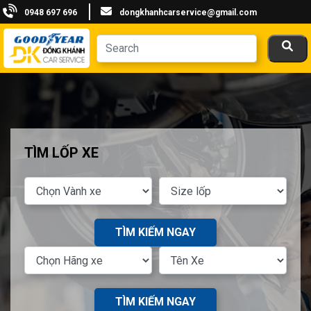
0948 697 696
dongkhanhcarservice@gmail.com
TÌM LỐP XE
TÌM KIẾM NGAY
TÌM KIẾM NGAY