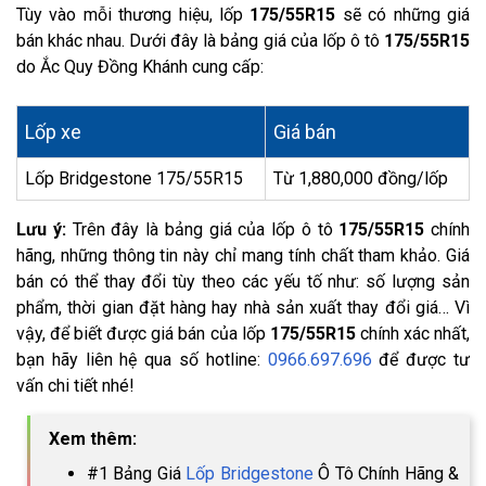
Tùy vào mỗi thương hiệu, lốp
175/55R15
sẽ có những giá
bán khác nhau. Dưới đây là bảng giá của lốp ô tô
175/55R15
do Ắc Quy Đồng Khánh cung cấp:
Lốp xe
Giá bán
Lốp Bridgestone 175/55R15
Từ 1,880,000 đồng/lốp
Lưu ý:
Trên đây là bảng giá của lốp ô tô
175/55R15
chính
hãng, những thông tin này chỉ mang tính chất tham khảo. Giá
bán có thể thay đổi tùy theo các yếu tố như: số lượng sản
phẩm, thời gian đặt hàng hay nhà sản xuất thay đổi giá… Vì
vậy, để biết được giá bán của lốp
175/55R15
chính xác nhất,
bạn hãy liên hệ qua số hotline:
0966.697.696
để được tư
vấn chi tiết nhé!
Xem thêm:
#1 Bảng Giá
Lốp Bridgestone
Ô Tô Chính Hãng &