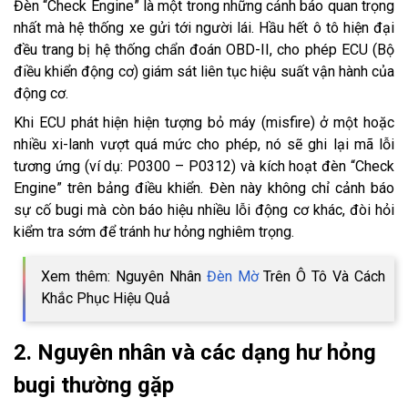
Đèn “Check Engine” là một trong những cảnh báo quan trọng
nhất mà hệ thống xe gửi tới người lái. Hầu hết ô tô hiện đại
đều trang bị hệ thống chẩn đoán OBD-II, cho phép ECU (Bộ
điều khiển động cơ) giám sát liên tục hiệu suất vận hành của
động cơ.
Khi ECU phát hiện hiện tượng bỏ máy (misfire) ở một hoặc
nhiều xi-lanh vượt quá mức cho phép, nó sẽ ghi lại mã lỗi
tương ứng (ví dụ: P0300 – P0312) và kích hoạt đèn “Check
Engine” trên bảng điều khiển. Đèn này không chỉ cảnh báo
sự cố bugi mà còn báo hiệu nhiều lỗi động cơ khác, đòi hỏi
kiểm tra sớm để tránh hư hỏng nghiêm trọng.
Xem thêm: Nguyên Nhân
Đèn Mờ
Trên Ô Tô Và Cách
Khắc Phục Hiệu Quả
2. Nguyên nhân và các dạng hư hỏng
bugi thường gặp