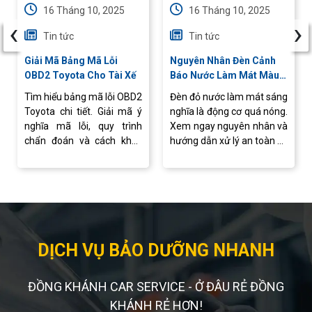
16 Tháng 10, 2025
16 Tháng 10, 2025
‹
›
Tin tức
Tin tức
Giải Mã Bảng Mã Lỗi
Nguyên Nhân Đèn Cảnh
OBD2 Toyota Cho Tài Xế
Báo Nước Làm Mát Màu
Đỏ Bật Sáng
Tìm hiểu bảng mã lỗi OBD2
Đèn đỏ nước làm mát sáng
Toyota chi tiết. Giải mã ý
nghĩa là động cơ quá nóng.
nghĩa mã lỗi, quy trình
Xem ngay nguyên nhân và
chẩn đoán và cách khắc
hướng dẫn xử lý an toàn để
phục sự cố hiệu quả.
tránh hư hỏng.
DỊCH VỤ BẢO DƯỠNG NHANH
ĐỒNG KHÁNH CAR SERVICE - Ở ĐÂU RẺ ĐỒNG
KHÁNH RẺ HƠN!