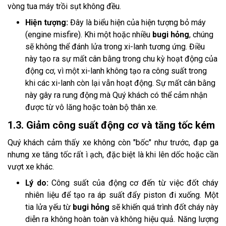
vòng tua máy trồi sụt không đều.
Hiện tượng:
Đây là biểu hiện của hiện tượng bỏ máy
(engine misfire). Khi một hoặc nhiều
bugi hỏng
, chúng
sẽ không thể đánh lửa trong xi-lanh tương ứng. Điều
này tạo ra sự mất cân bằng trong chu kỳ hoạt động của
động cơ, vì một xi-lanh không tạo ra công suất trong
khi các xi-lanh còn lại vẫn hoạt động. Sự mất cân bằng
này gây ra rung động mà Quý khách có thể cảm nhận
được từ vô lăng hoặc toàn bộ thân xe.
1.3. Giảm công suất động cơ và tăng tốc kém
Quý khách cảm thấy xe không còn "bốc" như trước, đạp ga
nhưng xe tăng tốc rất ì ạch, đặc biệt là khi lên dốc hoặc cần
vượt xe khác.
Lý do:
Công suất của động cơ đến từ việc đốt cháy
nhiên liệu để tạo ra áp suất đẩy piston đi xuống. Một
tia lửa yếu từ
bugi hỏng
sẽ khiến quá trình đốt cháy này
diễn ra không hoàn toàn và không hiệu quả. Năng lượng