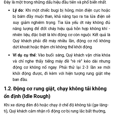
Đây là một trong những dấu hiệu đầu tiên và phổ biến nhất.
Lý do:
Khi một chiếc bugi bị hỏng, mòn điện cực hoặc
bị bám đầy muội than, khả năng tạo ra tia lửa điện sẽ
suy giảm nghiêm trọng. Tia lửa yếu ớt này không đủ
năng lượng để đốt cháy hiệu quả hỗn hợp không khí -
nhiên liệu, đặc biệt là khi động cơ còn nguội. Kết quả là
Quý khách phải đề máy nhiều lần, động cơ nổ không
dứt khoát hoặc thậm chí không thể khởi động.
Ví dụ cụ thể:
Vào buổi sáng, Quý khách vặn chìa khóa
và chỉ nghe thấy tiếng máy đề "rè rè" kéo dài nhưng
động cơ không nổ ngay. Phải thử lại 2-3 lần xe mới
khởi động được, đi kèm với hiện tượng rung giật nhẹ
ban đầu.
1.2. Động cơ rung giật, chạy không tải không
ổn định (Idle Rough)
Khi xe dừng đèn đỏ hoặc chạy ở chế độ không tải (ga-lăng-
ti), Quý khách cảm nhận rõ động cơ bị rung lắc bất thường,