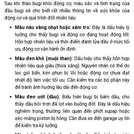
Sau khi tháo bugi khỏi động cơ, màu sắc và tình trạng của
đầu bugi sẽ cho biết rất nhiều thông tin về sức khỏe của
động cơ và quá trình đốt nhiên liệu:
Màu nâu vàng nhạt hoặc xám tro:
Đây là dấu hiệu lý
tưởng cho thấy bugi và động cơ đang hoạt động tốt.
Hỗn hợp nhiên liệu và thời điểm đánh lửa đều ở mức tối
ưu, động cơ vận hành ổn định.
Màu đen khô (muội than):
Dấu hiệu cho thấy hỗn hợp
nhiên liệu quá giàu (thừa xăng). Nguyên nhân có thể do
lọc gió bẩn, kim phun bị lỗi hoặc động cơ chưa đạt
nhiệt độ làm việc tối ưu. Cần kiểm tra các bộ phận này
để tránh ảnh hưởng lâu dài đến động cơ.
Màu đen ướt (dầu):
Biểu hiện bugi bị bám dầu, cho
thấy dầu bôi trơn đã lọt vào buồng đốt. Đây là dấu hiệu
nghiêm trọng, thường liên quan đến phớt xupap hoặc
xéc-măng piston bị hỏng. Cần đưa xe đến garage uy tín
để kiểm tra kỹ lưỡng.