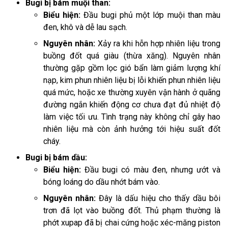
Bugi bị bám muội than:
Biểu hiện:
Đầu bugi phủ một lớp muội than màu
đen, khô và dễ lau sạch.
Nguyên nhân:
Xảy ra khi hỗn hợp nhiên liệu trong
buồng đốt quá giàu (thừa xăng). Nguyên nhân
thường gặp gồm lọc gió bẩn làm giảm lượng khí
nạp, kim phun nhiên liệu bị lỗi khiến phun nhiên liệu
quá mức, hoặc xe thường xuyên vận hành ở quãng
đường ngắn khiến động cơ chưa đạt đủ nhiệt độ
làm việc tối ưu. Tình trạng này không chỉ gây hao
nhiên liệu mà còn ảnh hưởng tới hiệu suất đốt
cháy.
Bugi bị bám dầu:
Biểu hiện:
Đầu bugi có màu đen, nhưng ướt và
bóng loáng do dầu nhớt bám vào.
Nguyên nhân:
Đây là dấu hiệu cho thấy dầu bôi
trơn đã lọt vào buồng đốt. Thủ phạm thường là
phớt xupap đã bị chai cứng hoặc xéc-măng piston