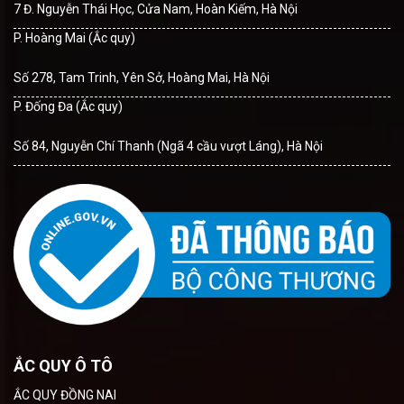
7 Đ. Nguyễn Thái Học, Cửa Nam, Hoàn Kiếm, Hà Nội
P. Hoàng Mai (Ắc quy)
Số 278, Tam Trinh, Yên Sở, Hoàng Mai, Hà Nội
P. Đống Đa (Ắc quy)
Số 84, Nguyễn Chí Thanh (Ngã 4 cầu vượt Láng), Hà Nội
ẮC QUY Ô TÔ
ẮC QUY ĐỒNG NAI