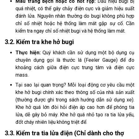
Màu trắng bệch hoặc có nốt rộp:
Dấu hiệu bugi bị
quá nhiệt, có thể gây chảy điện cực và giảm hiệu suất
đánh lửa. Nguyên nhân thường do bugi không phù hợp
chỉ số nhiệt hoặc hệ thống làm mát gặp sự cố. Cần
kiểm tra ngay chỉ số nhiệt bugi và hệ thống làm mát.
3.2. Kiểm tra khe hở bugi
Thực hiện:
Quý khách cần sử dụng một bộ dụng cụ
chuyên dụng gọi là thước lá (Feeler Gauge) để đo
khoảng cách giữa điện cực trung tâm và điện cực
mass.
Tại sao lại quan trọng? Mỗi loại động cơ yêu cầu một
khe hở bugi chính xác theo thông số của nhà sản xuất
(thường được ghi trong sách hướng dẫn sử dụng xe).
Khe hở quá lớn đòi hỏi điện áp cao hơn để phóng tia
lửa, dễ gây bỏ máy. Khe hở quá nhỏ tạo ra tia lửa yếu,
đốt cháy nhiên liệu không triệt để.
3.3. Kiểm tra tia lửa điện (Chỉ dành cho thợ