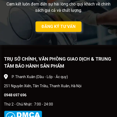
Cam kết luôn đem đến sự hài lòng cho quý khách về chính
sách giá cả và chất lượng.
ĐĂNG KÝ TƯ VẤN
TRỤ SỞ CHÍNH, VĂN PHÒNG GIAO DỊCH & TRUNG
TÂM BẢO HÀNH SẢN PHẨM
P. Thanh Xuân (Dầu - Lốp - Ắc quy)
251 Nguyễn Xiển, Tân Triều, Thanh Xuân, Hà Nội
0948 697 696
Thứ 2 - Chủ Nhật : 7:00 - 24:00