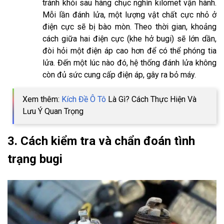
tránh khỏi sau hàng chục nghìn kilomet vận hành.
Mỗi lần đánh lửa, một lượng vật chất cực nhỏ ở
điện cực sẽ bị bào mòn. Theo thời gian, khoảng
cách giữa hai điện cực (khe hở bugi) sẽ lớn dần,
đòi hỏi một điện áp cao hơn để có thể phóng tia
lửa. Đến một lúc nào đó, hệ thống đánh lửa không
còn đủ sức cung cấp điện áp, gây ra bỏ máy.
Xem thêm:
Kích Đề Ô Tô
Là Gì? Cách Thực Hiện Và
Lưu Ý Quan Trọng
3. Cách kiểm tra và chẩn đoán tình
trạng bugi