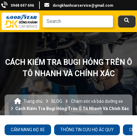
0948 697 696
dongkhanhcarservice@gmail.com
CÁCH KIỂM TRA BUGI HỎNG TRÊN Ô
TÔ NHANH VÀ CHÍNH XÁC
Trang chủ
BLOG
Chăm sóc và bảo dưỡng xe
Cách Kiểm Tra Bugi Hỏng Trên Ô Tô Nhanh Và Chính Xác
CẨM NANG ĐỘ XE
THÔNG TIN CỨU HỘ ẮC QUY
CHĂ