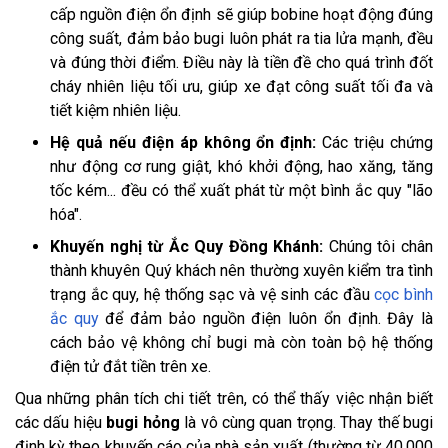
cấp nguồn điện ổn định sẽ giúp bobine hoạt động đúng
công suất, đảm bảo bugi luôn phát ra tia lửa mạnh, đều
và đúng thời điểm. Điều này là tiền đề cho quá trình đốt
cháy nhiên liệu tối ưu, giúp xe đạt công suất tối đa và
tiết kiệm nhiên liệu.
Hệ quả nếu điện áp không ổn định:
Các triệu chứng
như động cơ rung giật, khó khởi động, hao xăng, tăng
tốc kém... đều có thể xuất phát từ một bình ắc quy "lão
hóa".
Khuyến nghị từ Ắc Quy Đồng Khánh:
Chúng tôi chân
thành khuyên Quý khách nên thường xuyên kiểm tra tình
trạng ắc quy, hệ thống sạc và vệ sinh các đầu
cọc bình
ắc quy
để đảm bảo nguồn điện luôn ổn định. Đây là
cách bảo vệ không chỉ bugi mà còn toàn bộ hệ thống
điện tử đắt tiền trên xe.
Qua những phân tích chi tiết trên, có thể thấy việc nhận biết
các dấu hiệu
bugi hỏng
là vô cùng quan trọng. Thay thế bugi
định kỳ theo khuyến cáo của nhà sản xuất (thường từ 40.000