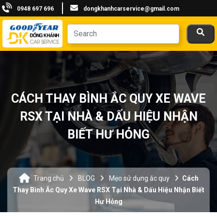
0948 697 696
dongkhanhcarservice@gmail.com
CÁCH THAY BÌNH ẮC QUY XE WAVE
RSX TẠI NHÀ & DẤU HIỆU NHẬN
BIẾT HƯ HỎNG
Trang chủ
BLOG
Mẹo sử dụng ắc quy
Cách
Thay Bình Ắc Quy Xe Wave RSX Tại Nhà & Dấu Hiệu Nhận Biết
Hư Hỏng