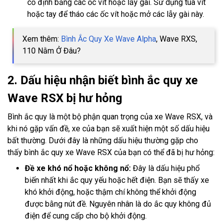
cố định bằng các ốc vít hoặc lẫy gài. Sử dụng tua vít
hoặc tay để tháo các ốc vít hoặc mở các lẫy gài này.
Xem thêm:
Bình Ắc Quy Xe Wave Alpha
, Wave RXS,
110 Nằm Ở Đâu?
2. Dấu hiệu nhận biết bình ắc quy xe
Wave RSX bị hư hỏng
Bình ắc quy là một bộ phận quan trọng của xe Wave RSX, và
khi nó gặp vấn đề, xe của bạn sẽ xuất hiện một số dấu hiệu
bất thường. Dưới đây là những dấu hiệu thường gặp cho
thấy bình ắc quy xe Wave RSX của bạn có thể đã bị hư hỏng:
Đề xe khó nổ hoặc không nổ:
Đây là dấu hiệu phổ
biến nhất khi ắc quy yếu hoặc hết điện. Bạn sẽ thấy xe
khó khởi động, hoặc thậm chí không thể khởi động
được bằng nút đề. Nguyên nhân là do ắc quy không đủ
điện để cung cấp cho bộ khởi động.