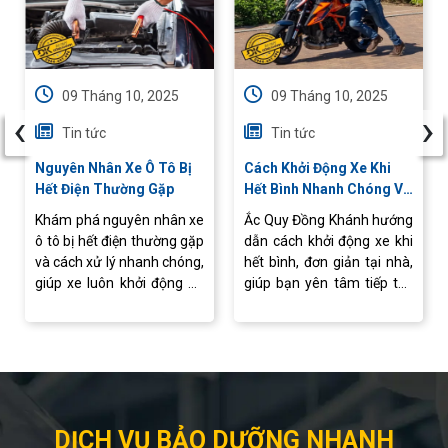
09 Tháng 10, 2025
09 Tháng 10, 2025
‹
›
Tin tức
Tin tức
Nguyên Nhân Xe Ô Tô Bị
Cách Khởi Động Xe Khi
Hết Điện Thường Gặp
Hết Bình Nhanh Chóng Và
An Toàn
Khám phá nguyên nhân xe
Ắc Quy Đồng Khánh hướng
ô tô bị hết điện thường gặp
dẫn cách khởi động xe khi
và cách xử lý nhanh chóng,
hết bình, đơn giản tại nhà,
giúp xe luôn khởi động ổn
giúp bạn yên tâm tiếp tục
định, vận hành an toàn.
hành trình mà không lo
gián đoạn.
DỊCH VỤ BẢO DƯỠNG NHANH