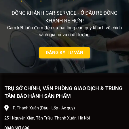
ĐỒNG KHÁNH CAR SERVICE - Ở ĐÂU RẺ ĐỒNG
KHÁNH RẺ HƠN!
Cam kết luôn đem đến sự hài lòng cho quý khách về chính
sách giá cả và chất lượng.
ĐĂNG KÝ TƯ VẤN
TRỤ SỞ CHÍNH, VĂN PHÒNG GIAO DỊCH & TRUNG
TÂM BẢO HÀNH SẢN PHẨM
P. Thanh Xuân (Dầu - Lốp - Ắc quy)
251 Nguyễn Xiển, Tân Triều, Thanh Xuân, Hà Nội
0948 697 696