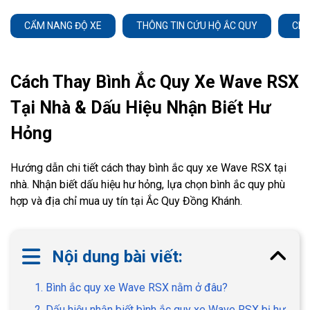
CẨM NANG ĐỘ XE
THÔNG TIN CỨU HỘ ẮC QUY
CHĂ
Cách Thay Bình Ắc Quy Xe Wave RSX
Tại Nhà & Dấu Hiệu Nhận Biết Hư
Hỏng
Hướng dẫn chi tiết cách thay bình ắc quy xe Wave RSX tại
nhà. Nhận biết dấu hiệu hư hỏng, lựa chọn bình ắc quy phù
hợp và địa chỉ mua uy tín tại Ắc Quy Đồng Khánh.
Nội dung bài viết:
1. Bình ắc quy xe Wave RSX nằm ở đâu?
2. Dấu hiệu nhận biết bình ắc quy xe Wave RSX bị hư