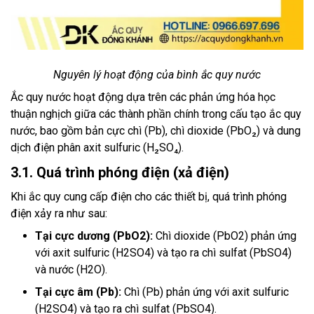
Nguyên lý hoạt động của bình ắc quy nước
Ắc quy nước hoạt động dựa trên các phản ứng hóa học
thuận nghịch giữa các thành phần chính trong cấu tạo ắc quy
nước, bao gồm bản cực chì (Pb), chì dioxide (PbO₂) và dung
dịch điện phân axit sulfuric (H₂SO₄).
3.1. Quá trình phóng điện (xả điện)
Khi ắc quy cung cấp điện cho các thiết bị, quá trình phóng
điện xảy ra như sau:
Tại cực dương (PbO2):
Chì dioxide (PbO2) phản ứng
với axit sulfuric (H2SO4) và tạo ra chì sulfat (PbSO4)
và nước (H2O).
Tại cực âm (Pb):
Chì (Pb) phản ứng với axit sulfuric
(H2SO4) và tạo ra chì sulfat (PbSO4).