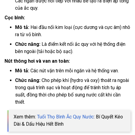
Các ngăn được nối tiếp với nhau để tạo ra điện áp tổng
của ắc quy.
Cọc bình:
Mô tả:
Hai đầu nối kim loại (cực dương và cực âm) nhô
ra từ vỏ bình.
Chức năng:
Là điểm kết nối ắc quy với hệ thống điện
bên ngoài (tải hoặc bộ sạc).
Nút thông hơi và van an toàn:
Mô tả:
Các nút vặn trên mỗi ngăn và hệ thống van.
Chức năng:
Cho phép khí (hydro và oxy) thoát ra ngoài
trong quá trình sạc và hoạt động để tránh tích tụ áp
suất, đồng thời cho phép bổ sung nước cất khi cần
thiết.
Xem thêm:
Tuổi Thọ Bình Ắc Quy Nước
: Bí Quyết Kéo
Dài & Dấu Hiệu Hết Bình