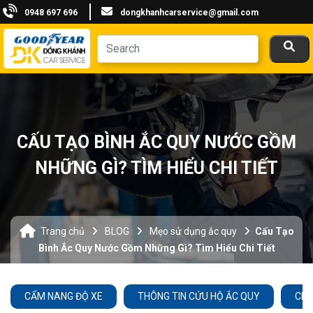
0948 697 696
dongkhanhcarservice@gmail.com
CẤU TẠO BÌNH ẮC QUY NƯỚC GỒM
NHỮNG GÌ? TÌM HIỂU CHI TIẾT
Trang chủ
BLOG
Mẹo sử dụng ắc quy
Cấu Tạo
Bình Ắc Quy Nước Gồm Những Gì? Tìm Hiểu Chi Tiết
CẨM NANG ĐỘ XE
THÔNG TIN CỨU HỘ ẮC QUY
CHĂ