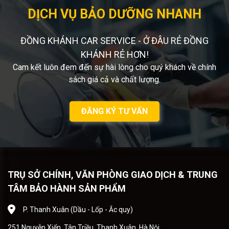
DỊCH VỤ BẢO DƯỠNG NHANH
ĐỒNG KHÁNH CAR SERVICE - Ở ĐÂU RẺ ĐỒNG
KHÁNH RẺ HƠN!
Cam kết luôn đem đến sự hài lòng cho quý khách về chính
sách giá cả và chất lượng.
ĐĂNG KÝ TƯ VẤN
TRỤ SỞ CHÍNH, VĂN PHÒNG GIAO DỊCH & TRUNG
TÂM BẢO HÀNH SẢN PHẨM
P. Thanh Xuân (Dầu - Lốp - Ắc quy)
251 Nguyễn Xiển, Tân Triều, Thanh Xuân, Hà Nội