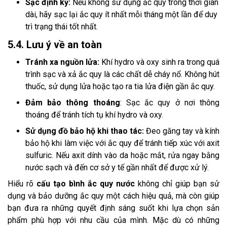
Sạc định kỳ:
Nếu không sử dụng ắc quy trong thời gian
dài, hãy sạc lại ắc quy ít nhất mỗi tháng một lần để duy
trì trạng thái tốt nhất.
5.4. Lưu ý về an toàn
Tránh xa nguồn lửa:
Khí hydro và oxy sinh ra trong quá
trình sạc và xả ắc quy là các chất dễ cháy nổ. Không hút
thuốc, sử dụng lửa hoặc tạo ra tia lửa điện gần ắc quy.
Đảm bảo thông thoáng
: Sạc ắc quy ở nơi thông
thoáng để tránh tích tụ khí hydro và oxy.
Sử dụng đồ bảo hộ khi thao tác:
Đeo găng tay và kính
bảo hộ khi làm việc với ắc quy để tránh tiếp xúc với axit
sulfuric. Nếu axit dính vào da hoặc mắt, rửa ngay bằng
nước sạch và đến cơ sở y tế gần nhất để được xử lý.
Hiểu rõ
cấu tạo bình ắc quy nước
không chỉ giúp bạn sử
dụng và bảo dưỡng ắc quy một cách hiệu quả, mà còn giúp
bạn đưa ra những quyết định sáng suốt khi lựa chọn sản
phẩm phù hợp với nhu cầu của mình. Mặc dù có những