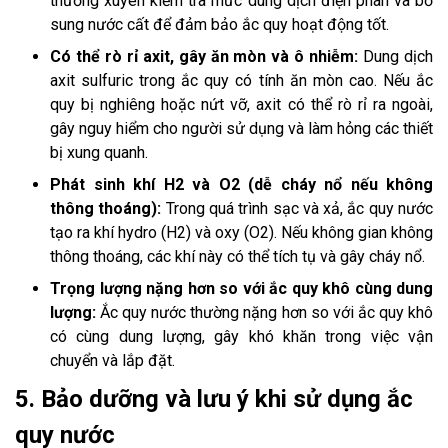
thường xuyên kiểm tra mức dung dịch điện phân và bổ
sung nước cất để đảm bảo ắc quy hoạt động tốt.
Có thể rò rỉ axit, gây ăn mòn và ô nhiễm:
Dung dịch
axit sulfuric trong ắc quy có tính ăn mòn cao. Nếu ắc
quy bị nghiêng hoặc nứt vỡ, axit có thể rò rỉ ra ngoài,
gây nguy hiểm cho người sử dụng và làm hỏng các thiết
bị xung quanh.
Phát sinh khí H2 và O2 (dễ cháy nổ nếu không
thông thoáng):
Trong quá trình sạc và xả, ắc quy nước
tạo ra khí hydro (H2) và oxy (O2). Nếu không gian không
thông thoáng, các khí này có thể tích tụ và gây cháy nổ.
Trọng lượng nặng hơn so với ắc quy khô cùng dung
lượng:
Ắc quy nước thường nặng hơn so với ắc quy khô
có cùng dung lượng, gây khó khăn trong việc vận
chuyển và lắp đặt.
5. Bảo dưỡng và lưu ý khi sử dụng ắc
quy nước