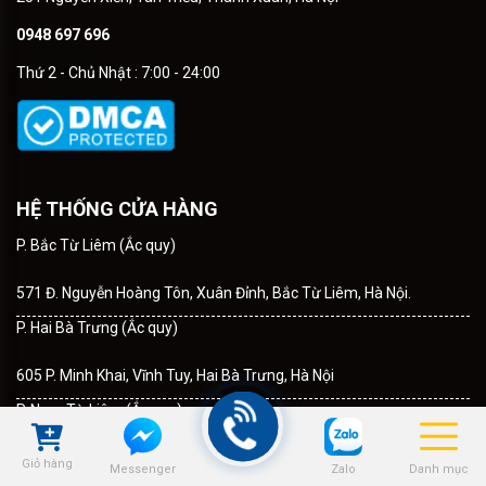
0948 697 696
Thứ 2 - Chủ Nhật : 7:00 - 24:00
HỆ THỐNG CỬA HÀNG
P. Bắc Từ Liêm (Ắc quy)
571 Đ. Nguyễn Hoàng Tôn, Xuân Đỉnh, Bắc Từ Liêm, Hà Nội.
P. Hai Bà Trưng (Ắc quy)
605 P. Minh Khai, Vĩnh Tuy, Hai Bà Trưng, Hà Nội
P. Nam Từ Liêm (Ắc quy)
15 Đ.Lê Quang Đạo, Mễ Trì, Nam Từ Liêm, Hà Nội
Giỏ hàng
Zalo
Danh mục
Messenger