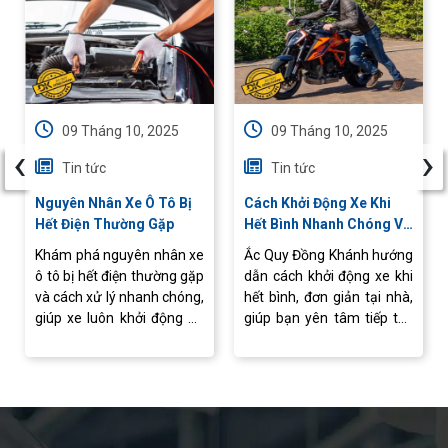
09 Tháng 10, 2025
09 Tháng 10, 2025
‹
›
Tin tức
Tin tức
Nguyên Nhân Xe Ô Tô Bị
Cách Khởi Động Xe Khi
Hết Điện Thường Gặp
Hết Bình Nhanh Chóng Và
An Toàn
Khám phá nguyên nhân xe
Ắc Quy Đồng Khánh hướng
ô tô bị hết điện thường gặp
dẫn cách khởi động xe khi
và cách xử lý nhanh chóng,
hết bình, đơn giản tại nhà,
giúp xe luôn khởi động ổn
giúp bạn yên tâm tiếp tục
định, vận hành an toàn.
hành trình mà không lo
gián đoạn.