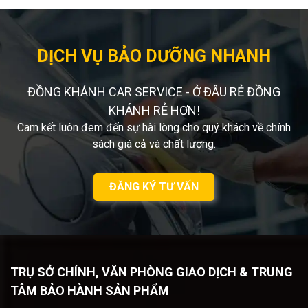
DỊCH VỤ BẢO DƯỠNG NHANH
ĐỒNG KHÁNH CAR SERVICE - Ở ĐÂU RẺ ĐỒNG
KHÁNH RẺ HƠN!
Cam kết luôn đem đến sự hài lòng cho quý khách về chính
sách giá cả và chất lượng.
ĐĂNG KÝ TƯ VẤN
TRỤ SỞ CHÍNH, VĂN PHÒNG GIAO DỊCH & TRUNG
TÂM BẢO HÀNH SẢN PHẨM