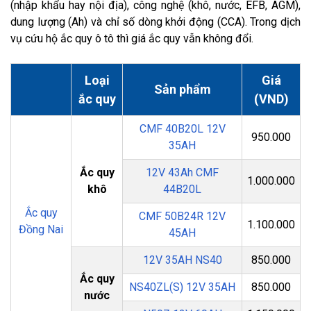
(nhập khẩu hay nội địa), công nghệ (khô, nước, EFB, AGM),
dung lượng (Ah) và chỉ số dòng khởi động (CCA). Trong dịch
vụ cứu hộ ắc quy ô tô thì giá ắc quy vẫn không đổi.
Loại
Giá
Sản phẩm
ắc quy
(VND)
CMF 40B20L 12V
950.000
35AH
Ắc quy
12V 43Ah CMF
1.000.000
khô
44B20L
Ắc quy
CMF 50B24R 12V
1.100.000
Đồng Nai
45AH
12V 35AH NS40
850.000
Ắc quy
NS40ZL(S) 12V 35AH
850.000
nước