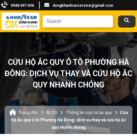
0948 697 696
dongkhanhcarservice@gmail.com
CỨU HỘ ẮC QUY Ô TÔ PHƯỜNG HÀ
ĐÔNG: DỊCH VỤ THAY VÀ CỨU HỘ ẮC
QUY NHANH CHÓNG
Trang chủ
BLOG
Thông tin cứu hộ ắc quy
Cứu
hộ Ắc quy ô tô Phường Hà Đông: dịch vụ thay và cứu hộ ắc
quy nhanh chóng