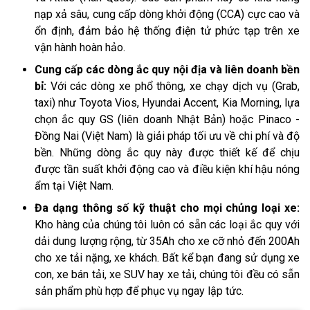
nạp xả sâu, cung cấp dòng khởi động (CCA) cực cao và
ổn định, đảm bảo hệ thống điện tử phức tạp trên xe
vận hành hoàn hảo.
Cung cấp các dòng ắc quy nội địa và liên doanh bền
bỉ:
Với các dòng xe phổ thông, xe chạy dịch vụ (Grab,
taxi) như Toyota Vios, Hyundai Accent, Kia Morning, lựa
chọn ắc quy GS (liên doanh Nhật Bản) hoặc Pinaco -
Đồng Nai (Việt Nam) là giải pháp tối ưu về chi phí và độ
bền. Những dòng ắc quy này được thiết kế để chịu
được tần suất khởi động cao và điều kiện khí hậu nóng
ẩm tại Việt Nam.
Đa dạng thông số kỹ thuật cho mọi chủng loại xe:
Kho hàng của chúng tôi luôn có sẵn các loại ắc quy với
dải dung lượng rộng, từ 35Ah cho xe cỡ nhỏ đến 200Ah
cho xe tải nặng, xe khách. Bất kể bạn đang sử dụng xe
con, xe bán tải, xe SUV hay xe tải, chúng tôi đều có sẵn
sản phẩm phù hợp để phục vụ ngay lập tức.