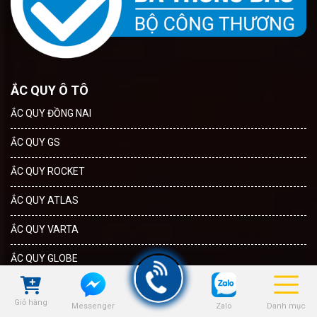
ẮC QUY Ô TÔ
ẮC QUY ĐỒNG NAI
ẮC QUY GS
ẮC QUY ROCKET
ẮC QUY ATLAS
ẮC QUY VARTA
ẮC QUY GLOBE
CHÍNH SÁCH
Giỏ hàng
CHÍNH SÁCH MUA HÀNG
Zalo
Danh mục
Messenger