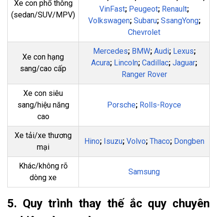
Xe con phổ thông
VinFast
;
Peugeot
;
Renault
;
(sedan/SUV/MPV)
Volkswagen
;
Subaru
;
SsangYong
;
Chevrolet
Mercedes
;
BMW
;
Audi
;
Lexus
;
Xe con hạng
Acura
;
Lincoln
;
Cadillac
;
Jaguar
;
sang/cao cấp
Ranger Rover
Xe con siêu
sang/hiệu năng
Porsche
;
Rolls-Royce
cao
Xe tải/xe thương
Hino
;
Isuzu
;
Volvo
;
Thaco
;
Dongben
mại
Khác/không rõ
Samsung
dòng xe
5. Quy trình thay thế ắc quy chuyên