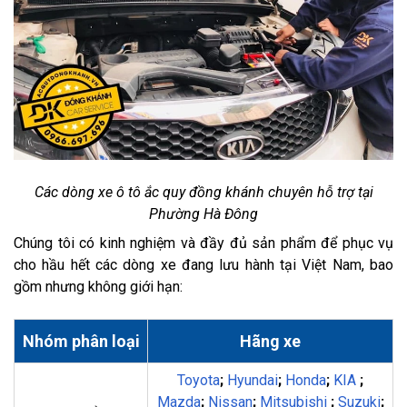
Các dòng xe ô tô ắc quy đồng khánh chuyên hỗ trợ tại
Phường Hà Đông
Chúng tôi có kinh nghiệm và đầy đủ sản phẩm để phục vụ
cho hầu hết các dòng xe đang lưu hành tại Việt Nam, bao
gồm nhưng không giới hạn:
Nhóm phân loại
Hãng xe
Toyota
;
Hyundai
;
Honda
;
KIA
;
Mazda
;
Nissan
;
Mitsubishi
;
Suzuki
;