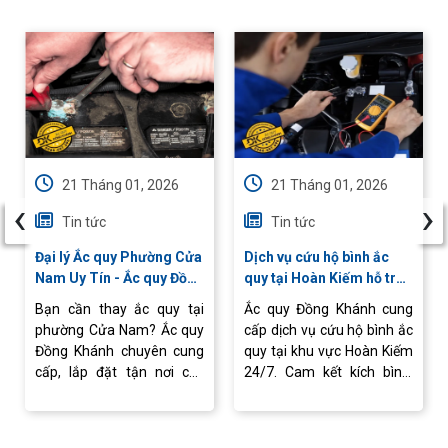
21 Tháng 01, 2026
21 Tháng 01, 2026
‹
›
Tin tức
Tin tức
Đại lý Ắc quy Phường Cửa
Dịch vụ cứu hộ bình ắc
Nam Uy Tín - Ắc quy Đồng
quy tại Hoàn Kiếm hỗ trợ
Khánh Chính Hãng
24/7
Bạn cần thay ắc quy tại
Ắc quy Đồng Khánh cung
phường Cửa Nam? Ắc quy
cấp dịch vụ cứu hộ bình ắc
Đồng Khánh chuyên cung
quy tại khu vực Hoàn Kiếm
cấp, lắp đặt tận nơi các
24/7. Cam kết kích bình,
dòng ắc quy chính hãng,
thay mới ắc quy chính
giá tốt, cứu hộ 24/7 nhanh
hãng tận nơi, nhanh chóng.
chóng. Liên hệ ngay
Liên hệ ngay.