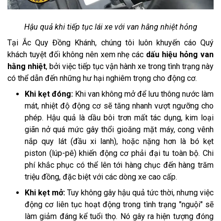
Hậu quả khi tiếp tục lái xe với van hằng nhiệt hỏng
Tại Ắc Quy Đồng Khánh, chúng tôi luôn khuyến cáo Quý
khách tuyệt đối không nên xem nhẹ các
dấu hiệu hỏng van
hằng nhiệt
, bởi việc tiếp tục vận hành xe trong tình trạng này
có thể dẫn đến những hư hại nghiêm trọng cho động cơ.
Khi kẹt đóng:
Khi van không mở để lưu thông nước làm
mát, nhiệt độ động cơ sẽ tăng nhanh vượt ngưỡng cho
phép. Hậu quả là dầu bôi trơn mất tác dụng, kim loại
giãn nở quá mức gây thổi gioăng mặt máy, cong vênh
nắp quy lát (đầu xi lanh), hoặc nặng hơn là bó kẹt
piston (lúp-pê) khiến động cơ phải đại tu toàn bộ. Chi
phí khắc phục có thể lên tới hàng chục đến hàng trăm
triệu đồng, đặc biệt với các dòng xe cao cấp.
Khi kẹt mở:
Tuy không gây hậu quả tức thời, nhưng việc
động cơ liên tục hoạt động trong tình trạng "nguội" sẽ
làm giảm đáng kể tuổi thọ. Nó gây ra hiện tượng đóng