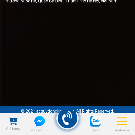
Phường Ngọc Hà, Quận Ba Đình, Thành Phố Hà Nội, việt Nam
© 2021 acquydongkhanh.vn. All Rights Reserved.
Giỏ hàng
Zalo
Danh mục
Messenger