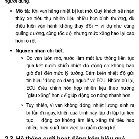
người dùng.
Mô tả:
Khi van hằng nhiệt bị kẹt mở, Quý khách sẽ nhận
thấy xe tiêu thụ nhiên liệu nhiều hơn bình thường, dù
điều kiện vận hành không thay đổi — ví dụ như cùng
quãng đường, cùng tốc độ, nhưng mức xăng hao lại cao
hơn rõ rệt.
Nguyên nhân chi tiết:
Do van luôn mở, nước làm mát lưu thông liên tục
qua két nước khiến nhiệt độ động cơ không bao
giờ đạt đến mức lý tưởng. Cảm biến nhiệt độ gửi
tín hiệu "động cơ đang nguội" về ECU. Nhằm bù lại,
ECU điều chỉnh hỗn hợp nhiên liệu theo hướng
“giàu xăng” hơn để giúp động cơ nóng nhanh hơn.
Tuy nhiên, vì van không đóng, nhiệt lượng sinh ra
bị tản đi ngay, khiến quá trình này lặp đi lặp lại liên
tục — động cơ không ấm lên, xăng thì tiêu hao
nhiều, hiệu suất làm việc lại giảm đáng kể.
2.3. Hệ thống sưởi hoạt động kém hiệu quả