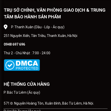
TRỤ SỞ CHÍNH, VĂN PHÒNG GIAO DỊCH & TRUNG
TÂM BẢO HÀNH SẢN PHẨM
P. Thanh Xuân (Dầu - Lốp - Ắc quy)
251 Nguyễn Xiển, Tân Triều, Thanh Xuân, Hà Nội
0948 697 696
Thứ 2 - Chủ Nhật : 7:00 - 24:00
HỆ THỐNG CỬA HÀNG
P. Bắc Từ Liêm (Ắc quy)
571 Đ. Nguyễn Hoàng Tôn, Xuân Đỉnh, Bắc Từ Liêm, Hà Nội.