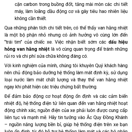
cặn carbon trong buồng đốt, tăng mài mòn các chi tiết
máy, làm loãng dầu động cơ và gây tiêu hao nhiên liệu
không cần thiết.
Qua những phân tích chi tiết trên, có thể thấy van hằng nhiệt
là một bộ phận nhỏ nhưng có ảnh hưởng vô cùng lớn đến
"trái tim" của chiếc xe. Việc nhận biết sớm các
dấu hiệu
hỏng van hằng nhiệt
là vô cùng quan trọng để tránh những
rủi ro và chi phí sửa chữa không đáng có.
Với kinh nghiệm của mình, chúng tôi khuyên Quý khách hàng
nên chủ động bảo dưỡng hệ thống làm mát định kỳ, sử dụng
loại nước làm mát chất lượng và thay thế van hằng nhiệt
ngay khi phát hiện các triệu chứng bất thường.
Để đảm bảo động cơ hoạt động ổn định và các cảm biến
nhiệt độ, hệ thống điện tử liên quan đến van hằng nhiệt hoạt
động chính xác, nguồn điện của xe phải luôn được cung cấp
liên tục và mạnh mẽ. Hãy tin tưởng vào Ắc Quy Đồng Khánh
– nguồn năng lượng bền bỉ, giúp hệ thống điện trên xe bạn
luôn ổn định, từ đó hỗ trợ hệ thống làm mát và các bộ phận