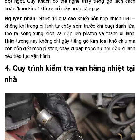
đột ngột, Quý khách có thể nghe thấy tiếng gõ lách cách
hoặc “knocking” khi xe nổ máy hoặc tăng ga.
Nguyên nhân:
Nhiệt độ quá cao khiến hỗn hợp nhiên liệu –
không khí trong xi lanh tự cháy sớm trước khi bugi đánh lửa,
tạo ra sóng xung kích va đập lên piston và thành xi lanh.
Hiện tượng này không chỉ gây tiếng gõ kim loại khó chịu mà
còn dẫn đến mòn piston, cháy xupap hoặc hư hại đầu xi lanh
nếu tiếp tục vận hành.
4. Quy trình kiểm tra van hằng nhiệt tại
nhà