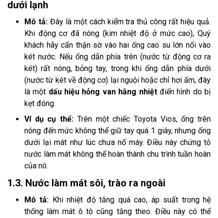
dưới lạnh
Mô tả:
Đây là một cách kiểm tra thủ công rất hiệu quả.
Khi động cơ đã nóng (kim nhiệt độ ở mức cao), Quý
khách hãy cẩn thận sờ vào hai ống cao su lớn nối vào
két nước. Nếu ống dẫn phía trên (nước từ động cơ ra
két) rất nóng, bỏng tay, trong khi ống dẫn phía dưới
(nước từ két về động cơ) lại nguội hoặc chỉ hơi ấm, đây
là một
dấu hiệu hỏng van hằng nhiệt
điển hình do bị
kẹt đóng.
Ví dụ cụ thể:
Trên một chiếc Toyota Vios, ống trên
nóng đến mức không thể giữ tay quá 1 giây, nhưng ống
dưới lại mát như lúc chưa nổ máy. Điều này chứng tỏ
nước làm mát không thể hoàn thành chu trình tuần hoàn
của nó.
1.3. Nước làm mát sôi, trào ra ngoài
Mô tả:
Khi nhiệt độ tăng quá cao, áp suất trong hệ
thống làm mát ô tô cũng tăng theo. Điều này có thể