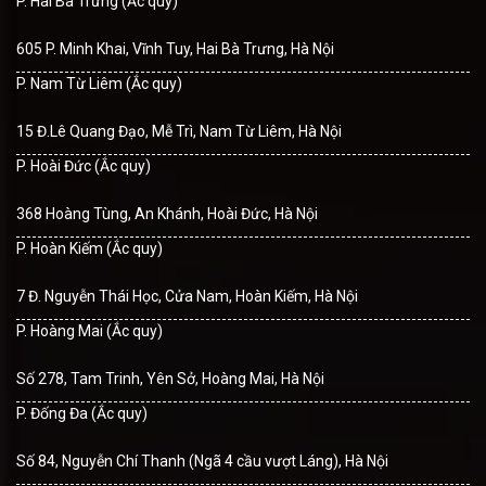
P. Hai Bà Trưng (Ắc quy)
605 P. Minh Khai, Vĩnh Tuy, Hai Bà Trưng, Hà Nội
P. Nam Từ Liêm (Ắc quy)
15 Đ.Lê Quang Đạo, Mễ Trì, Nam Từ Liêm, Hà Nội
P. Hoài Đức (Ắc quy)
368 Hoàng Tùng, An Khánh, Hoài Đức, Hà Nội
P. Hoàn Kiếm (Ắc quy)
7 Đ. Nguyễn Thái Học, Cửa Nam, Hoàn Kiếm, Hà Nội
P. Hoàng Mai (Ắc quy)
Số 278, Tam Trinh, Yên Sở, Hoàng Mai, Hà Nội
P. Đống Đa (Ắc quy)
Số 84, Nguyễn Chí Thanh (Ngã 4 cầu vượt Láng), Hà Nội