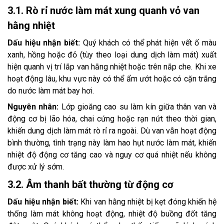
3.1. Rò rỉ nước làm mát xung quanh vỏ van
hằng nhiệt
Dấu hiệu nhận biết:
Quý khách có thể phát hiện vết ố màu
xanh, hồng hoặc đỏ (tùy theo loại dung dịch làm mát) xuất
hiện quanh vị trí lắp van hằng nhiệt hoặc trên nắp che. Khi xe
hoạt động lâu, khu vực này có thể ẩm ướt hoặc có cặn trắng
do nước làm mát bay hơi.
Nguyên nhân:
Lớp gioăng cao su làm kín giữa thân van và
động cơ bị lão hóa, chai cứng hoặc rạn nứt theo thời gian,
khiến dung dịch làm mát rò rỉ ra ngoài. Dù van vẫn hoạt động
bình thường, tình trạng này làm hao hụt nước làm mát, khiến
nhiệt độ động cơ tăng cao và nguy cơ quá nhiệt nếu không
được xử lý sớm.
3.2. Âm thanh bất thường từ động cơ
Dấu hiệu nhận biết:
Khi van hằng nhiệt bị kẹt đóng khiến hệ
thống làm mát không hoạt động, nhiệt độ buồng đốt tăng