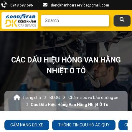
0948 697 696
dongkhanhcarservice@gmail.com
CÁC DẤU HIỆU HỎNG VAN HẰNG
NHIỆT Ô TÔ
Trang chủ
BLOG
Chăm sóc và bảo dưỡng xe
Các Dấu Hiệu Hỏng Van Hằng Nhiệt Ô Tô
CẨM NANG ĐỘ XE
THÔNG TIN CỨU HỘ ẮC QUY
CHĂ