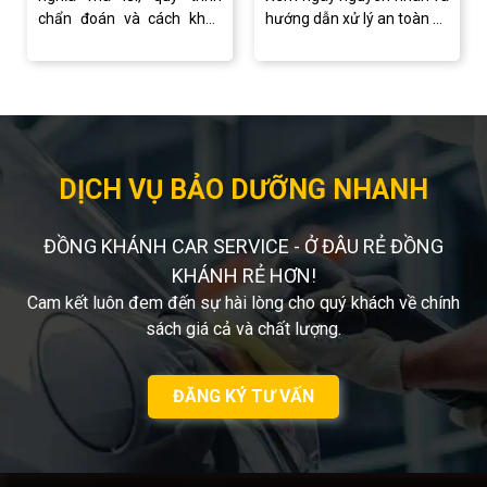
chẩn đoán và cách khắc
hướng dẫn xử lý an toàn để
phục sự cố hiệu quả.
tránh hư hỏng.
DỊCH VỤ BẢO DƯỠNG NHANH
ĐỒNG KHÁNH CAR SERVICE - Ở ĐÂU RẺ ĐỒNG
KHÁNH RẺ HƠN!
Cam kết luôn đem đến sự hài lòng cho quý khách về chính
sách giá cả và chất lượng.
ĐĂNG KÝ TƯ VẤN