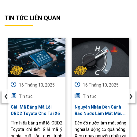
TIN TỨC LIÊN QUAN
16 Tháng 10, 2025
16 Tháng 10, 2025
‹
›
Tin tức
Tin tức
Giải Mã Bảng Mã Lỗi
Nguyên Nhân Đèn Cảnh
OBD2 Toyota Cho Tài Xế
Báo Nước Làm Mát Màu
Đỏ Bật Sáng
Tìm hiểu bảng mã lỗi OBD2
Đèn đỏ nước làm mát sáng
Toyota chi tiết. Giải mã ý
nghĩa là động cơ quá nóng.
nghĩa mã lỗi, quy trình
Xem ngay nguyên nhân và