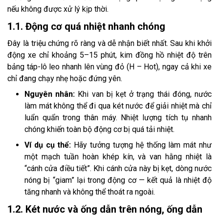
nếu không được xử lý kịp thời.
1.1. Động cơ quá nhiệt nhanh chóng
Đây là triệu chứng rõ ràng và dễ nhận biết nhất. Sau khi khởi
động xe chỉ khoảng 5–15 phút, kim đồng hồ nhiệt độ trên
bảng táp-lô leo nhanh lên vùng đỏ (H – Hot), ngay cả khi xe
chỉ đang chạy nhẹ hoặc đứng yên.
Nguyên nhân:
Khi van bị kẹt ở trạng thái đóng, nước
làm mát không thể đi qua két nước để giải nhiệt mà chỉ
luẩn quẩn trong thân máy. Nhiệt lượng tích tụ nhanh
chóng khiến toàn bộ động cơ bị quá tải nhiệt.
Ví dụ cụ thể:
Hãy tưởng tượng hệ thống làm mát như
một mạch tuần hoàn khép kín, và van hằng nhiệt là
“cánh cửa điều tiết”. Khi cánh cửa này bị kẹt, dòng nước
nóng bị “giam” lại trong động cơ — kết quả là nhiệt độ
tăng nhanh và không thể thoát ra ngoài.
1.2. Két nước và ống dẫn trên nóng, ống dẫn