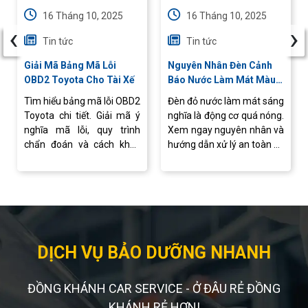
16 Tháng 10, 2025
16 Tháng 10, 2025
‹
›
Tin tức
Tin tức
Giải Mã Bảng Mã Lỗi
Nguyên Nhân Đèn Cảnh
OBD2 Toyota Cho Tài Xế
Báo Nước Làm Mát Màu
Đỏ Bật Sáng
Tìm hiểu bảng mã lỗi OBD2
Đèn đỏ nước làm mát sáng
Toyota chi tiết. Giải mã ý
nghĩa là động cơ quá nóng.
nghĩa mã lỗi, quy trình
Xem ngay nguyên nhân và
chẩn đoán và cách khắc
hướng dẫn xử lý an toàn để
phục sự cố hiệu quả.
tránh hư hỏng.
DỊCH VỤ BẢO DƯỠNG NHANH
ĐỒNG KHÁNH CAR SERVICE - Ở ĐÂU RẺ ĐỒNG
KHÁNH RẺ HƠN!