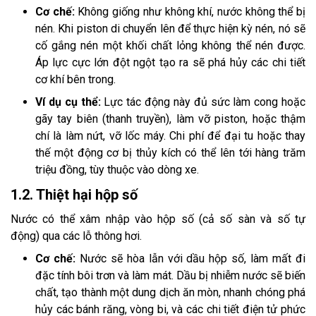
Cơ chế:
Không giống như không khí, nước không thể bị
nén. Khi piston di chuyển lên để thực hiện kỳ nén, nó sẽ
cố gắng nén một khối chất lỏng không thể nén được.
Áp lực cực lớn đột ngột tạo ra sẽ phá hủy các chi tiết
cơ khí bên trong.
Ví dụ cụ thể:
Lực tác động này đủ sức làm cong hoặc
gãy tay biên (thanh truyền), làm vỡ piston, hoặc thậm
chí là làm nứt, vỡ lốc máy. Chi phí để đại tu hoặc thay
thế một động cơ bị thủy kích có thể lên tới hàng trăm
triệu đồng, tùy thuộc vào dòng xe.
1.2. Thiệt hại hộp số
Nước có thể xâm nhập vào hộp số (cả số sàn và số tự
động) qua các lỗ thông hơi.
Cơ chế:
Nước sẽ hòa lẫn với dầu hộp số, làm mất đi
đặc tính bôi trơn và làm mát. Dầu bị nhiễm nước sẽ biến
chất, tạo thành một dung dịch ăn mòn, nhanh chóng phá
hủy các bánh răng, vòng bi, và các chi tiết điện tử phức