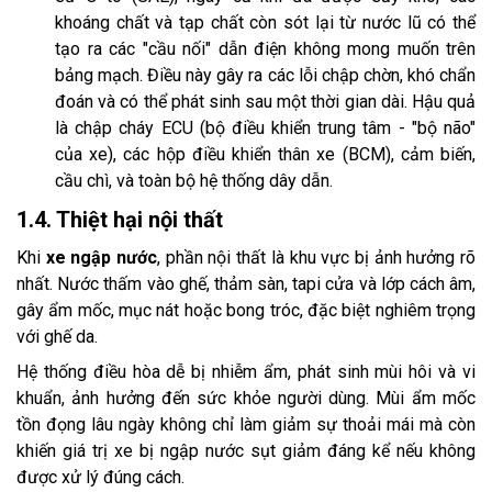
khoáng chất và tạp chất còn sót lại từ nước lũ có thể
tạo ra các "cầu nối" dẫn điện không mong muốn trên
bảng mạch. Điều này gây ra các lỗi chập chờn, khó chẩn
đoán và có thể phát sinh sau một thời gian dài. Hậu quả
là chập cháy ECU (bộ điều khiển trung tâm - "bộ não"
của xe), các hộp điều khiển thân xe (BCM), cảm biến,
cầu chì, và toàn bộ hệ thống dây dẫn.
1.4. Thiệt hại nội thất
Khi
xe ngập nước
, phần nội thất là khu vực bị ảnh hưởng rõ
nhất. Nước thấm vào ghế, thảm sàn, tapi cửa và lớp cách âm,
gây ẩm mốc, mục nát hoặc bong tróc, đặc biệt nghiêm trọng
với ghế da.
Hệ thống điều hòa dễ bị nhiễm ẩm, phát sinh mùi hôi và vi
khuẩn, ảnh hưởng đến sức khỏe người dùng. Mùi ẩm mốc
tồn đọng lâu ngày không chỉ làm giảm sự thoải mái mà còn
khiến giá trị xe bị ngập nước sụt giảm đáng kể nếu không
được xử lý đúng cách.