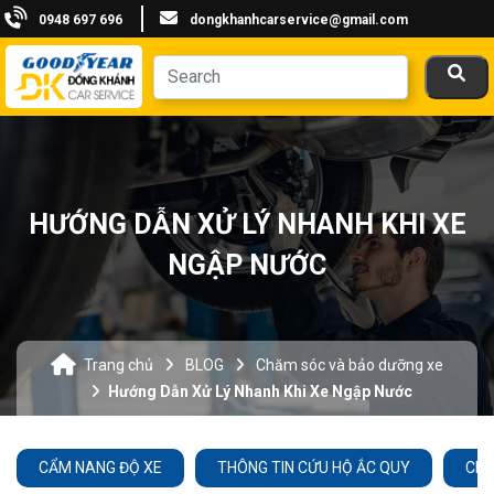
0948 697 696
dongkhanhcarservice@gmail.com
HƯỚNG DẪN XỬ LÝ NHANH KHI XE
NGẬP NƯỚC
Trang chủ
BLOG
Chăm sóc và bảo dưỡng xe
Hướng Dẫn Xử Lý Nhanh Khi Xe Ngập Nước
CẨM NANG ĐỘ XE
THÔNG TIN CỨU HỘ ẮC QUY
CHĂ