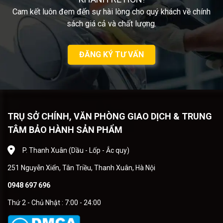
Cam kết luôn đem đến sự hài lòng cho quý khách về chính
sách giá cả và chất lượng.
ĐĂNG KÝ TƯ VẤN
TRỤ SỞ CHÍNH, VĂN PHÒNG GIAO DỊCH & TRUNG
TÂM BẢO HÀNH SẢN PHẨM
P. Thanh Xuân (Dầu - Lốp - Ắc quy)
251 Nguyễn Xiển, Tân Triều, Thanh Xuân, Hà Nội
0948 697 696
Thứ 2 - Chủ Nhật : 7:00 - 24:00