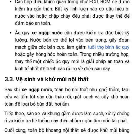
Các hộp điều khiển quan trọng như ECU, BCM sẽ được
kiểm tra cẩn thận. Bất kỳ linh kiện nào có dấu hiệu bị
nước vào hoặc chập cháy đều phải được thay thế để
đảm bảo an toàn.
Ắc quy
xe ngập nước
cần được kiểm tra đặc biệt kỹ
lưỡng. Nước bẩn có thể lọt vào bên trong, gây đoản
mạch giữa các bản cực, làm giảm
tuổi thọ bình ắc quy
hoặc gây hỏng hóc hoàn toàn. Trong nhiều trường hợp,
thay thế một chiếc ắc quy mới là giải pháp an toàn và
kinh tế nhất để tránh các rủi ro về điện sau này.
3.3. Vệ sinh và khử mùi nội thất
Sau khi
xe ngập nước
, toàn bộ nội thất như ghế, thảm, tapi
cửa và tấm lót sàn cần tháo rời, giặt sạch và sấy khô hoàn
toàn để loại bỏ bùn đất, hơi ẩm.
Tiếp theo, sàn xe và khung gầm được làm sạch, xử lý chống
rỉ và kiểm tra hệ thống dây điện nhằm ngăn ẩm mốc tái phát.
Cuối cùng, toàn bộ khoang nội thất sẽ được khử mùi bằng