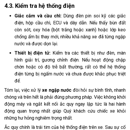
4.3. Kiểm tra hệ thống điện
Giắc cắm và cầu chì:
Dùng đèn pin soi kỹ các giắc
điện, hộp cầu chì, ECU và dây dẫn. Nếu thấy bùn đất
còn sót, oxy hóa (bột trắng hoặc xanh) hoặc lớp keo
chống ẩm bị thay mới, nhiều khả năng xe đã từng ngập
nước và được dọn lại.
Thiết bị điện tử:
Kiểm tra các thiết bị như đèn, màn
hình giải trí, gương chỉnh điện. Nếu hoạt động chập
chờn hoặc có độ trễ bất thường, rất có thể hệ thống
điện từng bị ngấm nước và chưa được khắc phục triệt
để.
Tóm lại, việc xử lý
xe ngập nước
đòi hỏi sự bình tĩnh, nhanh
chóng và trên hết là phải đúng phương pháp. Việc không khởi
động máy và ngắt kết nối ắc quy ngay lập tức là hai hành
động quan trọng nhất giúp Quý khách cứu chiếc xe khỏi
những hư hỏng nghiêm trọng nhất.
Ắc quy chính là trái tim của hệ thống điện trên xe. Sau sự cố