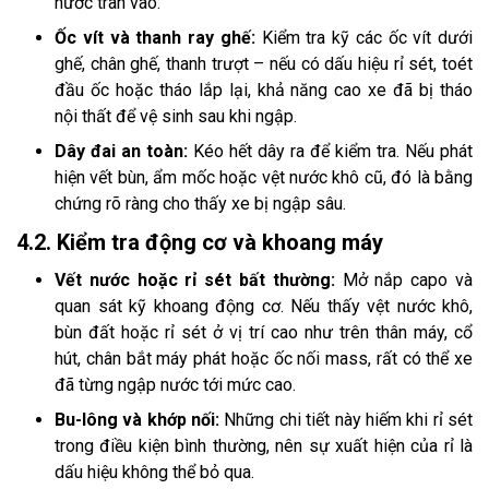
nước tràn vào.
Ốc vít và thanh ray ghế:
Kiểm tra kỹ các ốc vít dưới
ghế, chân ghế, thanh trượt – nếu có dấu hiệu rỉ sét, toét
đầu ốc hoặc tháo lắp lại, khả năng cao xe đã bị tháo
nội thất để vệ sinh sau khi ngập.
Dây đai an toàn:
Kéo hết dây ra để kiểm tra. Nếu phát
hiện vết bùn, ẩm mốc hoặc vệt nước khô cũ, đó là bằng
chứng rõ ràng cho thấy xe bị ngập sâu.
4.2. Kiểm tra động cơ và khoang máy
Vết nước hoặc rỉ sét bất thường:
Mở nắp capo và
quan sát kỹ khoang động cơ. Nếu thấy vệt nước khô,
bùn đất hoặc rỉ sét ở vị trí cao như trên thân máy, cổ
hút, chân bắt máy phát hoặc ốc nối mass, rất có thể xe
đã từng ngập nước tới mức cao.
Bu-lông và khớp nối:
Những chi tiết này hiếm khi rỉ sét
trong điều kiện bình thường, nên sự xuất hiện của rỉ là
dấu hiệu không thể bỏ qua.