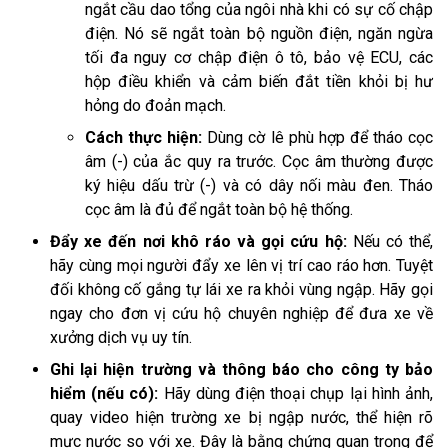
ngắt cầu dao tổng của ngôi nhà khi có sự cố chập
điện. Nó sẽ ngắt toàn bộ nguồn điện, ngăn ngừa
tối đa nguy cơ chập điện ô tô, bảo vệ ECU, các
hộp điều khiển và cảm biến đắt tiền khỏi bị hư
hỏng do đoản mạch.
Cách thực hiện:
Dùng cờ lê phù hợp để tháo cọc
âm (-) của ắc quy ra trước. Cọc âm thường được
ký hiệu dấu trừ (-) và có dây nối màu đen. Tháo
cọc âm là đủ để ngắt toàn bộ hệ thống.
Đẩy xe đến nơi khô ráo và gọi cứu hộ:
Nếu có thể,
hãy cùng mọi người đẩy xe lên vị trí cao ráo hơn. Tuyệt
đối không cố gắng tự lái xe ra khỏi vùng ngập. Hãy gọi
ngay cho đơn vị cứu hộ chuyên nghiệp để đưa xe về
xưởng dịch vụ uy tín.
Ghi lại hiện trường và thông báo cho công ty bảo
hiểm (nếu có):
Hãy dùng điện thoại chụp lại hình ảnh,
quay video hiện trường xe bị ngập nước, thể hiện rõ
mực nước so với xe. Đây là bằng chứng quan trọng để