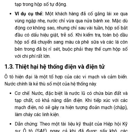
tạp trong hộp số tự động.
Ví dụ cụ thể:
Một khách hàng đã cố gắng lái xe qua
vùng ngập nhẹ, nước chỉ vừa qua nửa bánh xe. Mặc dù
động cơ không sao, nhưng chỉ sau vài tuần, hộp số bắt
đầu có dấu hiệu giật, trễ số. Khi kiểm tra, toàn bộ dầu
hộp số đã chuyển sang màu cà phê sữa và các lá côn
bên trong đã bị rỉ sét, buộc phải thay thế cụm hộp số
với chi phí rất lớn.
1.3. Thiệt hại hệ thống điện và điện tử
Ô tô hiện đại là một tổ hợp của các vi mạch và cảm biến.
Nước chính là kẻ thù số một của hệ thống này.
Cơ chế: Nước, đặc biệt là nước lũ có chứa bùn đất và
tạp chất, có khả năng dẫn điện. Khi tiếp xúc với các
mạch điện, nó sẽ gây ra hiện tượng đoản mạch (chập),
làm cháy các linh kiện.
Dẫn chứng: Theo một tài liệu kỹ thuật của Hiệp hội Kỹ
sư Ô tô (SAE), ngay cả khi đã được sấy khô, các