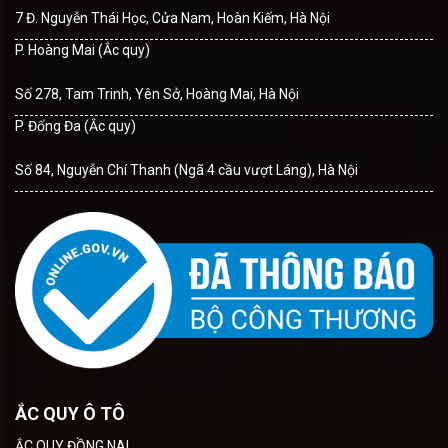
7 Đ. Nguyễn Thái Học, Cửa Nam, Hoàn Kiếm, Hà Nội
P. Hoàng Mai (Ắc quy)
Số 278, Tam Trinh, Yên Sở, Hoàng Mai, Hà Nội
P. Đống Đa (Ắc quy)
Số 84, Nguyễn Chí Thanh (Ngã 4 cầu vượt Láng), Hà Nội
ẮC QUY Ô TÔ
ẮC QUY ĐỒNG NAI