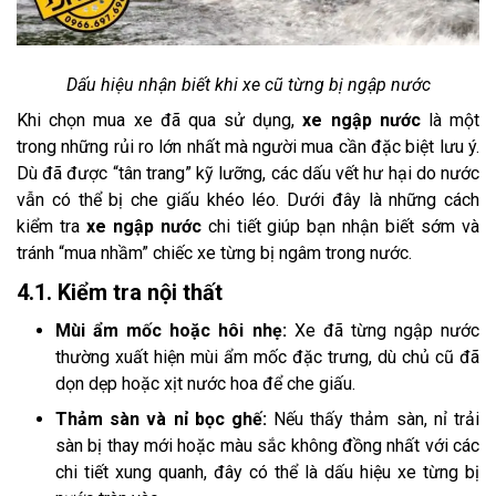
Dấu hiệu nhận biết khi xe cũ từng bị ngập nước
Khi chọn mua xe đã qua sử dụng,
xe ngập nước
là một
trong những rủi ro lớn nhất mà người mua cần đặc biệt lưu ý.
Dù đã được “tân trang” kỹ lưỡng, các dấu vết hư hại do nước
vẫn có thể bị che giấu khéo léo. Dưới đây là những cách
kiểm tra
xe ngập nước
chi tiết giúp bạn nhận biết sớm và
tránh “mua nhầm” chiếc xe từng bị ngâm trong nước.
4.1. Kiểm tra nội thất
Mùi ẩm mốc hoặc hôi nhẹ:
Xe đã từng ngập nước
thường xuất hiện mùi ẩm mốc đặc trưng, dù chủ cũ đã
dọn dẹp hoặc xịt nước hoa để che giấu.
Thảm sàn và nỉ bọc ghế:
Nếu thấy thảm sàn, nỉ trải
sàn bị thay mới hoặc màu sắc không đồng nhất với các
chi tiết xung quanh, đây có thể là dấu hiệu xe từng bị